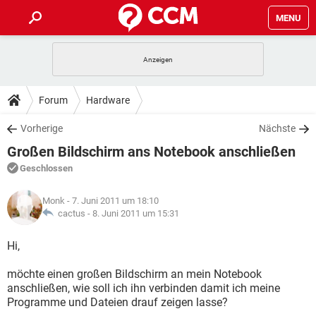
MENU
HOME
SPIELE
STREAMING
TIPPS & TRICKS
Forum
Hardware
ANDROID
IOS
SPIELE
STREAMING
DOWNLOADS
Vorherige
Nächste
WINDOWS 10
INSTAGRAM
ANDROID
IOS
Großen Bildschirm ans Notebook anschließen
WHATSAPP
SPIELE
TIKTOK
STREAMING
FORUM
WINDOWS 10
INSTAGRAM
Geschlossen
FACEBOOK
ANDROID
HARDWARE
IOS
WHATSAPP
SPIELE
TIKTOK
STREAMING
LEXIKON
WINDOWS 10
Monk
- 7. Juni 2011 um 18:10
INSTAGRAM
FACEBOOK
ANDROID
HARDWARE
IOS
cactus -
8. Juni 2011 um 15:31
WHATSAPP
SPIELE
TIKTOK
STREAMING
WINDOWS 10
INSTAGRAM
Hi,
FACEBOOK
ANDROID
HARDWARE
IOS
WHATSAPP
TIKTOK
möchte einen großen Bildschirm an mein Notebook
WINDOWS 10
INSTAGRAM
FACEBOOK
HARDWARE
anschließen, wie soll ich ihn verbinden damit ich meine
WHATSAPP
TIKTOK
Programme und Dateien drauf zeigen lasse?