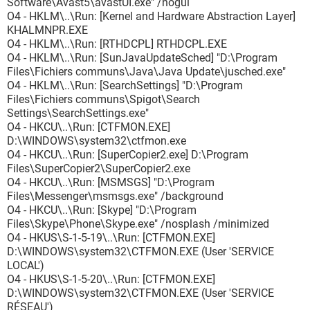
Software\Avast5\avastUI.exe" /nogui
O4 - HKLM\..\Run: [Kernel and Hardware Abstraction Layer]
KHALMNPR.EXE
O4 - HKLM\..\Run: [RTHDCPL] RTHDCPL.EXE
O4 - HKLM\..\Run: [SunJavaUpdateSched] "D:\Program
Files\Fichiers communs\Java\Java Update\jusched.exe"
O4 - HKLM\..\Run: [SearchSettings] "D:\Program
Files\Fichiers communs\Spigot\Search
Settings\SearchSettings.exe"
O4 - HKCU\..\Run: [CTFMON.EXE]
D:\WINDOWS\system32\ctfmon.exe
O4 - HKCU\..\Run: [SuperCopier2.exe] D:\Program
Files\SuperCopier2\SuperCopier2.exe
O4 - HKCU\..\Run: [MSMSGS] "D:\Program
Files\Messenger\msmsgs.exe" /background
O4 - HKCU\..\Run: [Skype] "D:\Program
Files\Skype\Phone\Skype.exe" /nosplash /minimized
O4 - HKUS\S-1-5-19\..\Run: [CTFMON.EXE]
D:\WINDOWS\system32\CTFMON.EXE (User 'SERVICE
LOCAL')
O4 - HKUS\S-1-5-20\..\Run: [CTFMON.EXE]
D:\WINDOWS\system32\CTFMON.EXE (User 'SERVICE
RÉSEAU')