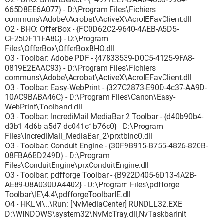
665D8EE6A077} - D:\Program Files\Fichiers
communs\Adobe\Acrobat\ActiveX\AcroIEFavClient.dll
O2 - BHO: OfferBox - {FC0D62C2-9640-4AEB-A5D5-
CF25DF11FA8C} - D:\Program
Files\OfferBox\OfferBoxBHO.dll
O3 - Toolbar: Adobe PDF - {47833539-D0C5-4125-9FA8-
0819E2EAAC93} - D:\Program Files\Fichiers
communs\Adobe\Acrobat\ActiveX\AcroIEFavClient.dll
O3 - Toolbar: Easy-WebPrint - {327C2873-E90D-4c37-AA9D-
10AC9BABA46C} - D:\Program Files\Canon\Easy-
WebPrint\Toolband.dll
O3 - Toolbar: IncrediMail MediaBar 2 Toolbar - {d40b90b4-
d3b1-4d6b-a5d7-dc041c1b76c0} - D:\Program
Files\IncrediMail_MediaBar_2\prxtbInc0.dll
O3 - Toolbar: Conduit Engine - {30F9B915-B755-4826-820B-
08FBA6BD249D} - D:\Program
Files\ConduitEngine\prxConduitEngine.dll
O3 - Toolbar: pdfforge Toolbar - {B922D405-6D13-4A2B-
AE89-08A030DA4402} - D:\Program Files\pdfforge
Toolbar\IE\4.4\pdfforgeToolbarIE.dll
O4 - HKLM\..\Run: [NvMediaCenter] RUNDLL32.EXE
D:\WINDOWS\system32\NvMcTray.dll,NvTaskbarInit