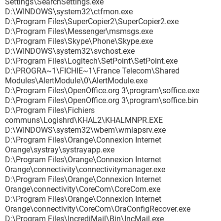
Settings\SearchSettings.exe
D:\WINDOWS\system32\ctfmon.exe
D:\Program Files\SuperCopier2\SuperCopier2.exe
D:\Program Files\Messenger\msmsgs.exe
D:\Program Files\Skype\Phone\Skype.exe
D:\WINDOWS\system32\svchost.exe
D:\Program Files\Logitech\SetPoint\SetPoint.exe
D:\PROGRA~1\FICHIE~1\France Telecom\Shared
Modules\AlertModule\0\AlertModule.exe
D:\Program Files\OpenOffice.org 3\program\soffice.exe
D:\Program Files\OpenOffice.org 3\program\soffice.bin
D:\Program Files\Fichiers
communs\Logishrd\KHAL2\KHALMNPR.EXE
D:\WINDOWS\system32\wbem\wmiapsrv.exe
D:\Program Files\Orange\Connexion Internet
Orange\systray\systrayapp.exe
D:\Program Files\Orange\Connexion Internet
Orange\connectivity\connectivitymanager.exe
D:\Program Files\Orange\Connexion Internet
Orange\connectivity\CoreCom\CoreCom.exe
D:\Program Files\Orange\Connexion Internet
Orange\connectivity\CoreCom\OraConfigRecover.exe
D:\Program Files\IncrediMail\Bin\IncMail.exe