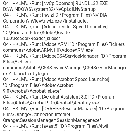
O4 - HKLM\..\Run: [NvCplDaemon] RUNDLL32.EXE
D:\WINDOWS\system32\NvCpl.dll,NvStartup
O4 - HKLM\..\Run: [nwiz] D:\Program Files\NVIDIA
Corporation\nView\nwiz.exe /installquiet
O4 - HKLM\..\Run: [Adobe Reader Speed Launcher]
"D:\Program Files\Adobe\Reader
10.0\Reader\Reader_sl.exe"
O4 - HKLM\..\Run: [Adobe ARM] "D:\Program Files\Fichiers
communs\Adobe\ARM\1.0\AdobeARM.exe"
O4 - HKLM\..\Run: [AdobeCS4ServiceManager] "D:\Program
Files\Fichiers
communs\Adobe\CS4ServiceManager\CS4ServiceManager.
exe" -launchedbylogin
O4 - HKLM\..\Run: [Adobe Acrobat Speed Launcher]
"D:\Program Files\Adobe\Acrobat
9.0\Acrobat\Acrobat_sl.exe"
O4 - HKLM\..\Run: [Acrobat Assistant 8.0] "D:\Program
Files\Adobe\Acrobat 9.0\Acrobat\Acrotray.exe"
O4 - HKLM\..\Run: [ORAHSSSessionManager] "D:\Program
Files\Orange\Connexion Internet
Orange\SessionManager\SessionManager.exe"
O4 - HKLM\..\Run: [avast5] "D:\Program Files\Alwil