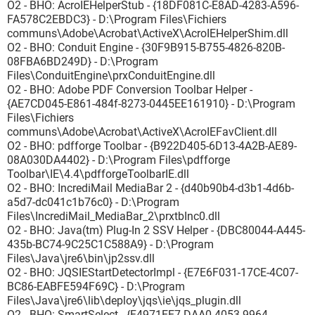
O2 - BHO: AcroIEHelperStub - {18DF081C-E8AD-4283-A596-
FA578C2EBDC3} - D:\Program Files\Fichiers
communs\Adobe\Acrobat\ActiveX\AcroIEHelperShim.dll
O2 - BHO: Conduit Engine - {30F9B915-B755-4826-820B-
08FBA6BD249D} - D:\Program
Files\ConduitEngine\prxConduitEngine.dll
O2 - BHO: Adobe PDF Conversion Toolbar Helper -
{AE7CD045-E861-484f-8273-0445EE161910} - D:\Program
Files\Fichiers
communs\Adobe\Acrobat\ActiveX\AcroIEFavClient.dll
O2 - BHO: pdfforge Toolbar - {B922D405-6D13-4A2B-AE89-
08A030DA4402} - D:\Program Files\pdfforge
Toolbar\IE\4.4\pdfforgeToolbarIE.dll
O2 - BHO: IncrediMail MediaBar 2 - {d40b90b4-d3b1-4d6b-
a5d7-dc041c1b76c0} - D:\Program
Files\IncrediMail_MediaBar_2\prxtbInc0.dll
O2 - BHO: Java(tm) Plug-In 2 SSV Helper - {DBC80044-A445-
435b-BC74-9C25C1C588A9} - D:\Program
Files\Java\jre6\bin\jp2ssv.dll
O2 - BHO: JQSIEStartDetectorImpl - {E7E6F031-17CE-4C07-
BC86-EABFE594F69C} - D:\Program
Files\Java\jre6\lib\deploy\jqs\ie\jqs_plugin.dll
O2 - BHO: SmartSelect - {F4971EE7-DAA0-4053-9964-