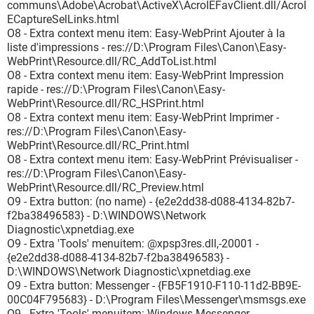
communs\Adobe\Acrobat\ActiveX\AcroIEFavClient.dll/AcroI
ECaptureSelLinks.html
O8 - Extra context menu item: Easy-WebPrint Ajouter à la
liste d'impressions - res://D:\Program Files\Canon\Easy-
WebPrint\Resource.dll/RC_AddToList.html
O8 - Extra context menu item: Easy-WebPrint Impression
rapide - res://D:\Program Files\Canon\Easy-
WebPrint\Resource.dll/RC_HSPrint.html
O8 - Extra context menu item: Easy-WebPrint Imprimer -
res://D:\Program Files\Canon\Easy-
WebPrint\Resource.dll/RC_Print.html
O8 - Extra context menu item: Easy-WebPrint Prévisualiser -
res://D:\Program Files\Canon\Easy-
WebPrint\Resource.dll/RC_Preview.html
O9 - Extra button: (no name) - {e2e2dd38-d088-4134-82b7-
f2ba38496583} - D:\WINDOWS\Network
Diagnostic\xpnetdiag.exe
O9 - Extra 'Tools' menuitem: @xpsp3res.dll,-20001 -
{e2e2dd38-d088-4134-82b7-f2ba38496583} -
D:\WINDOWS\Network Diagnostic\xpnetdiag.exe
O9 - Extra button: Messenger - {FB5F1910-F110-11d2-BB9E-
00C04F795683} - D:\Program Files\Messenger\msmsgs.exe
O9 - Extra 'Tools' menuitem: Windows Messenger -