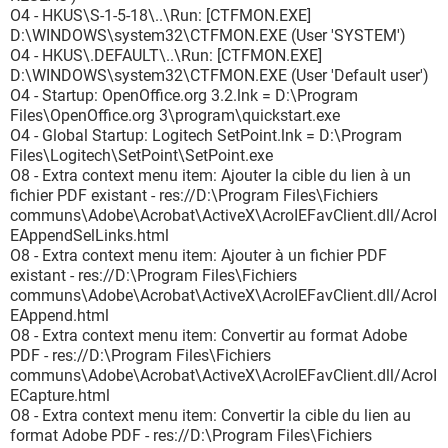
O4 - HKUS\S-1-5-18\..\Run: [CTFMON.EXE]
D:\WINDOWS\system32\CTFMON.EXE (User 'SYSTEM')
O4 - HKUS\.DEFAULT\..\Run: [CTFMON.EXE]
D:\WINDOWS\system32\CTFMON.EXE (User 'Default user')
O4 - Startup: OpenOffice.org 3.2.lnk = D:\Program
Files\OpenOffice.org 3\program\quickstart.exe
O4 - Global Startup: Logitech SetPoint.lnk = D:\Program
Files\Logitech\SetPoint\SetPoint.exe
O8 - Extra context menu item: Ajouter la cible du lien à un
fichier PDF existant - res://D:\Program Files\Fichiers
communs\Adobe\Acrobat\ActiveX\AcroIEFavClient.dll/AcroI
EAppendSelLinks.html
O8 - Extra context menu item: Ajouter à un fichier PDF
existant - res://D:\Program Files\Fichiers
communs\Adobe\Acrobat\ActiveX\AcroIEFavClient.dll/AcroI
EAppend.html
O8 - Extra context menu item: Convertir au format Adobe
PDF - res://D:\Program Files\Fichiers
communs\Adobe\Acrobat\ActiveX\AcroIEFavClient.dll/AcroI
ECapture.html
O8 - Extra context menu item: Convertir la cible du lien au
format Adobe PDF - res://D:\Program Files\Fichiers