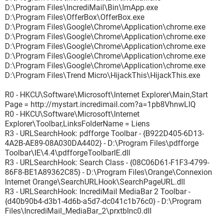
D:\Program Files\IncrediMail\Bin\ImApp.exe
D:\Program Files\OfferBox\OfferBox.exe
D:\Program Files\Google\Chrome\Application\chrome.exe
D:\Program Files\Google\Chrome\Application\chrome.exe
D:\Program Files\Google\Chrome\Application\chrome.exe
D:\Program Files\Google\Chrome\Application\chrome.exe
D:\Program Files\Google\Chrome\Application\chrome.exe
D:\Program Files\Trend Micro\HijackThis\HijackThis.exe
R0 - HKCU\Software\Microsoft\Internet Explorer\Main,Start
Page = http://mystart.incredimail.com?a=1pb8VhnwLlQ
R0 - HKCU\Software\Microsoft\Internet
Explorer\Toolbar,LinksFolderName = Liens
R3 - URLSearchHook: pdfforge Toolbar - {B922D405-6D13-
4A2B-AE89-08A030DA4402} - D:\Program Files\pdfforge
Toolbar\IE\4.4\pdfforgeToolbarIE.dll
R3 - URLSearchHook: Search Class - {08C06D61-F1F3-4799-
86F8-BE1A89362C85} - D:\Program Files\Orange\Connexion
Internet Orange\SearchURLHook\SearchPageURL.dll
R3 - URLSearchHook: IncrediMail MediaBar 2 Toolbar -
{d40b90b4-d3b1-4d6b-a5d7-dc041c1b76c0} - D:\Program
Files\IncrediMail_MediaBar_2\prxtbInc0.dll