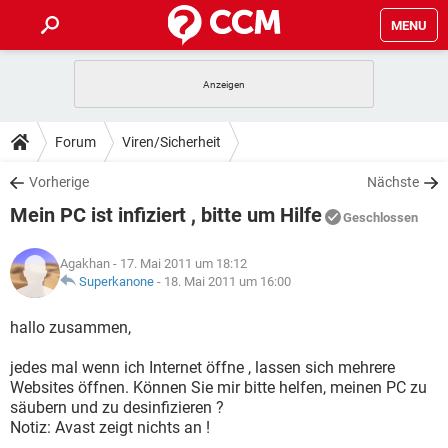
MENU
HOME
SPIELE
STREAMING
TIPPS & TRICKS
Forum
Viren/Sicherheit
ANDROID
IOS
SPIELE
STREAMING
DOWNLOADS
Vorherige
Nächste
WINDOWS 10
INSTAGRAM
ANDROID
IOS
Mein PC ist infiziert , bitte um Hilfe
WHATSAPP
SPIELE
TIKTOK
STREAMING
Geschlossen
FORUM
WINDOWS 10
INSTAGRAM
FACEBOOK
ANDROID
HARDWARE
IOS
Agakhan
- 17. Mai 2011 um 18:12
WHATSAPP
SPIELE
TIKTOK
STREAMING
LEXIKON
Superkanone
-
18. Mai 2011 um 16:00
WINDOWS 10
INSTAGRAM
FACEBOOK
ANDROID
HARDWARE
IOS
WHATSAPP
SPIELE
TIKTOK
STREAMING
hallo zusammen,
WINDOWS 10
INSTAGRAM
FACEBOOK
ANDROID
HARDWARE
IOS
jedes mal wenn ich Internet öffne , lassen sich mehrere
WHATSAPP
TIKTOK
Websites öffnen. Können Sie mir bitte helfen, meinen PC zu
WINDOWS 10
INSTAGRAM
FACEBOOK
HARDWARE
säubern und zu desinfizieren ?
WHATSAPP
TIKTOK
Notiz: Avast zeigt nichts an !