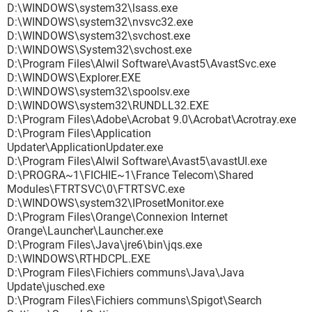
D:\WINDOWS\system32\lsass.exe
D:\WINDOWS\system32\nvsvc32.exe
D:\WINDOWS\system32\svchost.exe
D:\WINDOWS\System32\svchost.exe
D:\Program Files\Alwil Software\Avast5\AvastSvc.exe
D:\WINDOWS\Explorer.EXE
D:\WINDOWS\system32\spoolsv.exe
D:\WINDOWS\system32\RUNDLL32.EXE
D:\Program Files\Adobe\Acrobat 9.0\Acrobat\Acrotray.exe
D:\Program Files\Application
Updater\ApplicationUpdater.exe
D:\Program Files\Alwil Software\Avast5\avastUI.exe
D:\PROGRA~1\FICHIE~1\France Telecom\Shared
Modules\FTRTSVC\0\FTRTSVC.exe
D:\WINDOWS\system32\IProsetMonitor.exe
D:\Program Files\Orange\Connexion Internet
Orange\Launcher\Launcher.exe
D:\Program Files\Java\jre6\bin\jqs.exe
D:\WINDOWS\RTHDCPL.EXE
D:\Program Files\Fichiers communs\Java\Java
Update\jusched.exe
D:\Program Files\Fichiers communs\Spigot\Search