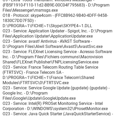
{FB5F1910-F110-11d2-BB9E-00C04F795683} - D:\Program
Files\Messenger\msmsgs.exe
O18 - Protocol: skype4com - {FFC8B962-9B40-4DFF-9458-
1830C7DD7F5D} -
D:\PROGRA~1\FICHIE~1\Skype\SKYPE4~1.DLL
O23 - Service: Application Updater - Spigot, Inc. - D:\Program
Files\Application Updater\ApplicationUpdater.exe
O23 - Service: avast! Antivirus - AVAST Software -
D:\Program Files\Alwil Software\Avast5\AvastSvc.exe
O23 - Service: FLEXnet Licensing Service - Acresso Software
Inc. - D:\Program Files\Fichiers communs\Macrovision
Shared\FLEXnet Publisher\FNPLicensingService.exe
O23 - Service: France Telecom Routing Table Service
(FTRTSVC) - France Telecom SA -
D:\PROGRA~1\FICHIE~1\France Telecom\Shared
Modules\FTRTSVC\0\FTRTSVC.exe
O23 - Service: Service Google Update (gupdate) (gupdate) -
Google Inc. - D:\Program
Files\Google\Update\GoogleUpdate.exe
O23 - Service: Intel(R) PROSet Monitoring Service - Intel
Corporation - D:\WINDOWS\system32\IProsetMonitor.exe
O23 - Service: Java Quick Starter (JavaQuickStarterService) -