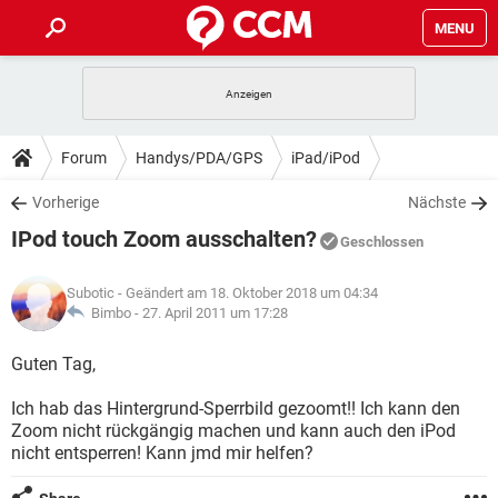
MENU
HOME
SPIELE
STREAMING
TIPPS & TRICKS
Forum
Handys/PDA/GPS
iPad/iPod
ANDROID
IOS
SPIELE
STREAMING
DOWNLOADS
Vorherige
Nächste
WINDOWS 10
INSTAGRAM
ANDROID
IOS
IPod touch Zoom ausschalten?
WHATSAPP
SPIELE
TIKTOK
STREAMING
Geschlossen
FORUM
WINDOWS 10
INSTAGRAM
FACEBOOK
ANDROID
HARDWARE
IOS
Subotic
- Geändert am 18. Oktober 2018 um 04:34
WHATSAPP
SPIELE
TIKTOK
STREAMING
LEXIKON
Bimbo -
27. April 2011 um 17:28
WINDOWS 10
INSTAGRAM
FACEBOOK
ANDROID
HARDWARE
IOS
WHATSAPP
SPIELE
TIKTOK
STREAMING
Guten Tag,
WINDOWS 10
INSTAGRAM
FACEBOOK
ANDROID
HARDWARE
IOS
Ich hab das Hintergrund-Sperrbild gezoomt!! Ich kann den
WHATSAPP
TIKTOK
Zoom nicht rückgängig machen und kann auch den iPod
WINDOWS 10
INSTAGRAM
FACEBOOK
HARDWARE
nicht entsperren! Kann jmd mir helfen?
WHATSAPP
TIKTOK