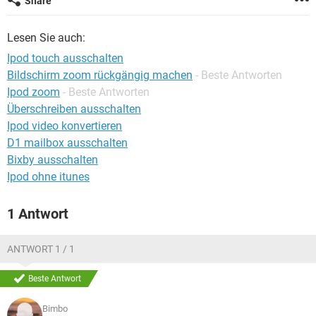
Share
FACEBOOK
HARDWARE
Lesen Sie auch:
Ipod touch ausschalten
Bildschirm zoom rückgängig machen
- Beste Antworten
Ipod zoom
- Beste Antworten
Überschreiben ausschalten
Ipod video konvertieren
D1 mailbox ausschalten
Bixby ausschalten
Ipod ohne itunes
1 Antwort
ANTWORT 1 / 1
Beste Antwort
Bimbo