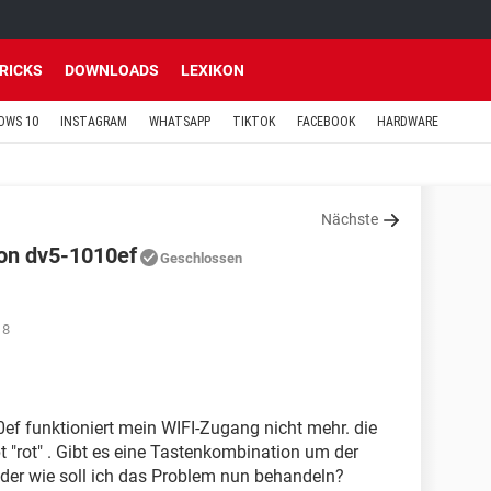
TRICKS
DOWNLOADS
LEXIKON
OWS 10
INSTAGRAM
WHATSAPP
TIKTOK
FACEBOOK
HARDWARE
Nächste
lon dv5-1010ef
Geschlossen
18
ef funktioniert mein WIFI-Zugang nicht mehr. die
t "rot" . Gibt es eine Tastenkombination um der
der wie soll ich das Problem nun behandeln?