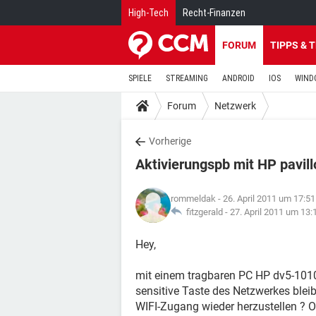
High-Tech
Recht-Finanzen
FORUM
TIPPS & 
SPIELE
STREAMING
ANDROID
IOS
WIND
Forum
Netzwerk
Vorherige
Aktivierungspb mit HP pavil
rommeldak
- 26. April 2011 um 17:51
fitzgerald -
27. April 2011 um 13:
Hey,
mit einem tragbaren PC HP dv5-1010
sensitive Taste des Netzwerkes bleib
WIFI-Zugang wieder herzustellen ? O