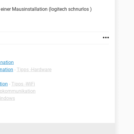
einer Mausinstallation (logitech schnurlos )
ination
nation
-
Tipps -Hardware
tion
-
Tipps -WiFi
rokommunikation
Windows