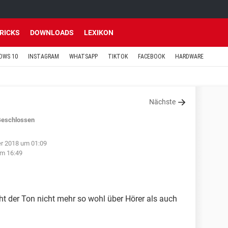
TRICKS
DOWNLOADS
LEXIKON
OWS 10
INSTAGRAM
WHATSAPP
TIKTOK
FACEBOOK
HARDWARE
Nächste
eschlossen
er 2018 um 01:09
um 16:49
ht der Ton nicht mehr so wohl über Hörer als auch