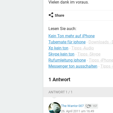
Vielen dank im voraus.
Share
Lesen Sie auch:
Kein Ton mehr auf iPhone
Tubemate für iphone
-
Downloads - 
Xp kein ton
-
Tipps -Audio
Skype kein ton
-
Tipps -Skype
Rufumleitung iphone
-
Tipps -iPhon
Messenger ton ausschalten
-
Tipps 
1 Antwort
ANTWORT 1 / 1
The Warrior 007
157
26. April 2011 um 16:49