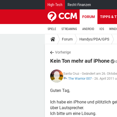
High-Tech
Recht-Finanzen
FORUM
TIPPS & 
SPIELE
STREAMING
ANDROID
IOS
WIND
Forum
Handys/PDA/GPS
Vorherige
Kein Ton mehr auf iPhone
G
Santa Cruz
- Geändert am 26. Oktob
The Warrior 007
-
26. April 2011 
Guten Tag,
Ich habe ein iPhone und plötzlich ge
über Lautsprecher.
Ich bitte um eine Lösung.