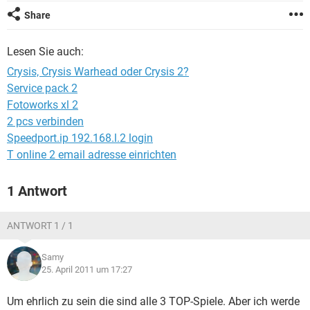
FACEBOOK
HARDWARE
Share
Lesen Sie auch:
Crysis, Crysis Warhead oder Crysis 2?
Service pack 2
Fotoworks xl 2
2 pcs verbinden
Speedport.ip 192.168.l.2 login
T online 2 email adresse einrichten
1 Antwort
ANTWORT 1 / 1
Samy
25. April 2011 um 17:27
Um ehrlich zu sein die sind alle 3 TOP-Spiele. Aber ich werde