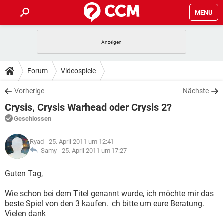
MENU
HOME
SPIELE
STREAMING
TIPPS & TRICKS
Forum
Videospiele
ANDROID
IOS
SPIELE
STREAMING
DOWNLOADS
Vorherige
Nächste
WINDOWS 10
INSTAGRAM
ANDROID
IOS
Crysis, Crysis Warhead oder Crysis 2?
WHATSAPP
SPIELE
TIKTOK
STREAMING
FORUM
WINDOWS 10
INSTAGRAM
Geschlossen
FACEBOOK
ANDROID
HARDWARE
IOS
WHATSAPP
SPIELE
TIKTOK
STREAMING
LEXIKON
WINDOWS 10
Ryad
- 25. April 2011 um 12:41
INSTAGRAM
FACEBOOK
ANDROID
HARDWARE
IOS
Samy -
25. April 2011 um 17:27
WHATSAPP
SPIELE
TIKTOK
STREAMING
WINDOWS 10
INSTAGRAM
Guten Tag,
FACEBOOK
ANDROID
HARDWARE
IOS
WHATSAPP
TIKTOK
Wie schon bei dem Titel genannt wurde, ich möchte mir das
WINDOWS 10
INSTAGRAM
FACEBOOK
HARDWARE
beste Spiel von den 3 kaufen. Ich bitte um eure Beratung.
WHATSAPP
TIKTOK
Vielen dank