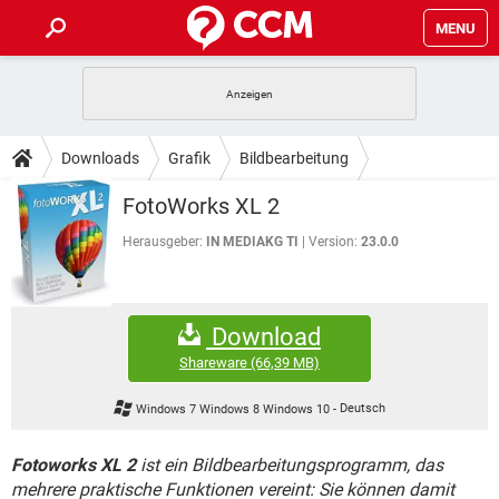
MENU
HOME
SPIELE
STREAMING
TIPPS & TRICKS
Downloads
Grafik
Bildbearbeitung
ANDROID
IOS
SPIELE
STREAMING
DOWNLOADS
FotoWorks XL 2
WINDOWS 10
INSTAGRAM
ANDROID
IOS
WHATSAPP
SPIELE
TIKTOK
STREAMING
Herausgeber:
IN MEDIAKG TI
Version:
23.0.0
FORUM
WINDOWS 10
INSTAGRAM
FACEBOOK
ANDROID
HARDWARE
IOS
WHATSAPP
SPIELE
TIKTOK
STREAMING
LEXIKON
WINDOWS 10
INSTAGRAM
Download
FACEBOOK
ANDROID
HARDWARE
IOS
WHATSAPP
SPIELE
TIKTOK
STREAMING
Shareware
(66,39 MB)
WINDOWS 10
INSTAGRAM
FACEBOOK
ANDROID
HARDWARE
IOS
Windows 7 Windows 8 Windows 10
-
Deutsch
WHATSAPP
TIKTOK
WINDOWS 10
INSTAGRAM
FACEBOOK
HARDWARE
Fotoworks XL 2
ist ein Bildbearbeitungsprogramm, das
WHATSAPP
TIKTOK
mehrere praktische Funktionen vereint: Sie können damit