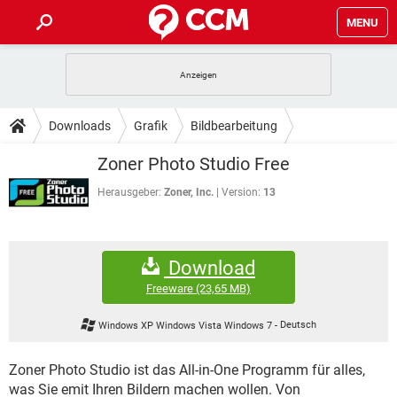
MENU
HOME
SPIELE
STREAMING
TIPPS & TRICKS
Downloads
Grafik
Bildbearbeitung
ANDROID
IOS
SPIELE
STREAMING
DOWNLOADS
Zoner Photo Studio Free
WINDOWS 10
INSTAGRAM
ANDROID
IOS
WHATSAPP
SPIELE
TIKTOK
STREAMING
Herausgeber:
Zoner, Inc.
Version:
13
FORUM
WINDOWS 10
INSTAGRAM
FACEBOOK
ANDROID
HARDWARE
IOS
WHATSAPP
SPIELE
TIKTOK
STREAMING
LEXIKON
WINDOWS 10
INSTAGRAM
Download
FACEBOOK
ANDROID
HARDWARE
IOS
WHATSAPP
SPIELE
TIKTOK
STREAMING
Freeware
(23,65 MB)
WINDOWS 10
INSTAGRAM
FACEBOOK
ANDROID
HARDWARE
IOS
Windows XP Windows Vista Windows 7
-
Deutsch
WHATSAPP
TIKTOK
WINDOWS 10
INSTAGRAM
FACEBOOK
HARDWARE
Zoner Photo Studio ist das All-in-One Programm für alles,
WHATSAPP
TIKTOK
was Sie emit Ihren Bildern machen wollen. Von