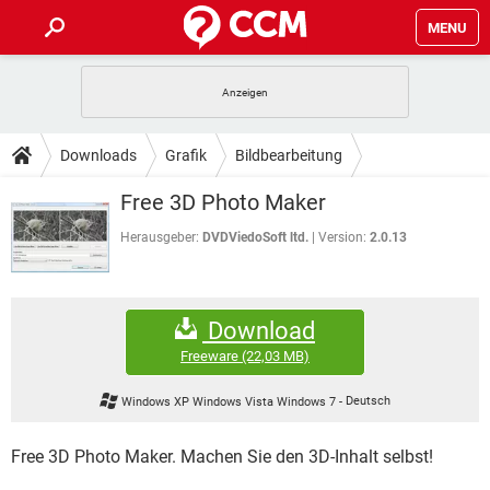
MENU
HOME
SPIELE
STREAMING
TIPPS & TRICKS
Downloads
Grafik
Bildbearbeitung
ANDROID
IOS
SPIELE
STREAMING
DOWNLOADS
Free 3D Photo Maker
WINDOWS 10
INSTAGRAM
ANDROID
IOS
WHATSAPP
SPIELE
TIKTOK
STREAMING
Herausgeber:
DVDViedoSoft ltd.
Version:
2.0.13
FORUM
WINDOWS 10
INSTAGRAM
FACEBOOK
ANDROID
HARDWARE
IOS
WHATSAPP
SPIELE
TIKTOK
STREAMING
LEXIKON
WINDOWS 10
INSTAGRAM
Download
FACEBOOK
ANDROID
HARDWARE
IOS
WHATSAPP
SPIELE
TIKTOK
STREAMING
Freeware
(22,03 MB)
WINDOWS 10
INSTAGRAM
FACEBOOK
ANDROID
HARDWARE
IOS
Windows XP Windows Vista Windows 7
-
Deutsch
WHATSAPP
TIKTOK
WINDOWS 10
INSTAGRAM
FACEBOOK
HARDWARE
Free 3D Photo Maker. Machen Sie den 3D-Inhalt selbst!
WHATSAPP
TIKTOK