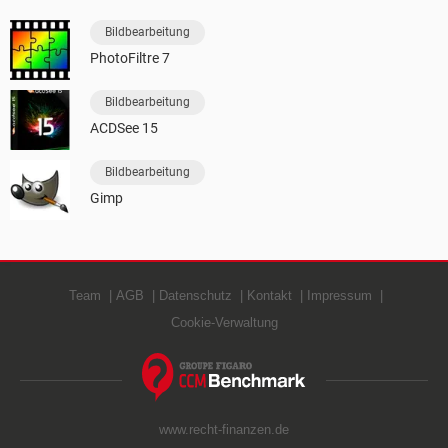
Bildbearbeitung
PhotoFiltre 7
Bildbearbeitung
ACDSee 15
Bildbearbeitung
Gimp
Team
AGB
Datenschutz
Kontakt
Impressum
Cookie-Verwaltung
www.recht-finanzen.de