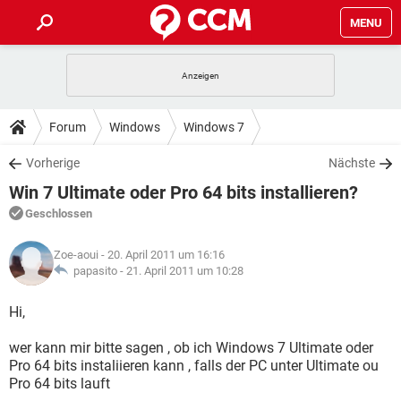
MENU
HOME
SPIELE
STREAMING
TIPPS & TRICKS
Forum
Windows
Windows 7
ANDROID
IOS
SPIELE
STREAMING
DOWNLOADS
Vorherige
Nächste
WINDOWS 10
INSTAGRAM
ANDROID
IOS
Win 7 Ultimate oder Pro 64 bits installieren?
WHATSAPP
SPIELE
TIKTOK
STREAMING
FORUM
WINDOWS 10
INSTAGRAM
Geschlossen
FACEBOOK
ANDROID
HARDWARE
IOS
WHATSAPP
SPIELE
TIKTOK
STREAMING
LEXIKON
WINDOWS 10
Zoe-aoui
- 20. April 2011 um 16:16
INSTAGRAM
FACEBOOK
ANDROID
HARDWARE
IOS
papasito -
21. April 2011 um 10:28
WHATSAPP
SPIELE
TIKTOK
STREAMING
WINDOWS 10
INSTAGRAM
Hi,
FACEBOOK
ANDROID
HARDWARE
IOS
WHATSAPP
TIKTOK
wer kann mir bitte sagen , ob ich Windows 7 Ultimate oder
WINDOWS 10
INSTAGRAM
FACEBOOK
HARDWARE
Pro 64 bits instaliieren kann , falls der PC unter Ultimate ou
WHATSAPP
TIKTOK
Pro 64 bits lauft