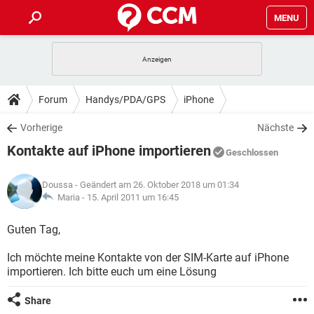
MENU
HOME
SPIELE
STREAMING
TIPPS & TRICKS
Forum
Handys/PDA/GPS
iPhone
ANDROID
IOS
SPIELE
STREAMING
DOWNLOADS
Vorherige
Nächste
WINDOWS 10
INSTAGRAM
ANDROID
IOS
Kontakte auf iPhone importieren
WHATSAPP
SPIELE
TIKTOK
STREAMING
Geschlossen
FORUM
WINDOWS 10
INSTAGRAM
FACEBOOK
ANDROID
HARDWARE
IOS
Doussa
- Geändert am 26. Oktober 2018 um 01:34
WHATSAPP
SPIELE
TIKTOK
STREAMING
LEXIKON
Maria -
15. April 2011 um 16:45
WINDOWS 10
INSTAGRAM
FACEBOOK
ANDROID
HARDWARE
IOS
WHATSAPP
SPIELE
TIKTOK
STREAMING
Guten Tag,
WINDOWS 10
INSTAGRAM
FACEBOOK
ANDROID
HARDWARE
IOS
Ich möchte meine Kontakte von der SIM-Karte auf iPhone
WHATSAPP
TIKTOK
importieren. Ich bitte euch um eine Lösung
WINDOWS 10
INSTAGRAM
FACEBOOK
HARDWARE
WHATSAPP
TIKTOK
Share