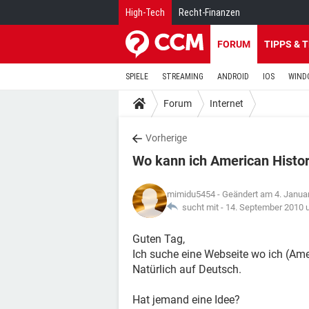
High-Tech
Recht-Finanzen
FORUM
TIPPS & 
SPIELE
STREAMING
ANDROID
IOS
WIND
Forum
Internet
Vorherige
Wo kann ich American Histo
mimidu5454
- Geändert am 4. Janua
sucht mit -
14. September 2010 
Guten Tag,
Ich suche eine Webseite wo ich (Ame
Natürlich auf Deutsch.
Hat jemand eine Idee?