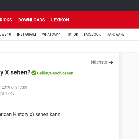
TRICKS
DOWNLOADS
LEXIKON
OWS 10
INSTAGRAM
WHATSAPP
TIKTOK
FACEBOOK
HARDWARE
Nächste
ry X sehen?
Gelöst
/Geschlossen
r 2019 um 17:09
um 17:43
rican History x) sehen kann.