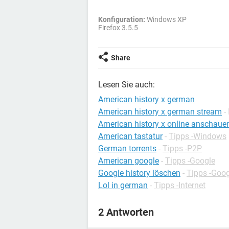
Konfiguration:
Windows XP
Firefox 3.5.5
Share
Lesen Sie auch:
American history x german
American history x german stream
-
American history x online anschaue
American tastatur
-
Tipps -Windows
German torrents
-
Tipps -P2P
American google
-
Tipps -Google
Google history löschen
-
Tipps -Goog
Lol in german
-
Tipps -Internet
2 Antworten