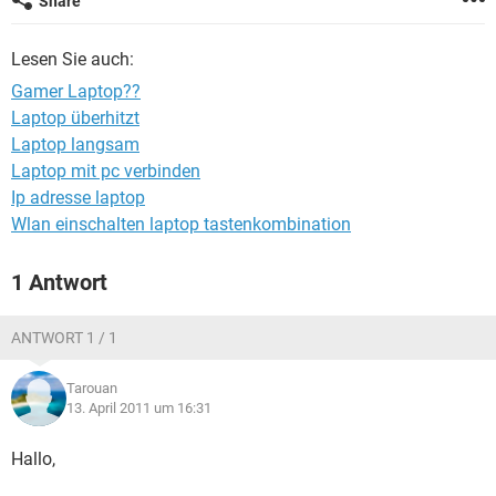
Share
FACEBOOK
HARDWARE
Lesen Sie auch:
Gamer Laptop??
Laptop überhitzt
Laptop langsam
Laptop mit pc verbinden
Ip adresse laptop
Wlan einschalten laptop tastenkombination
1 Antwort
ANTWORT 1 / 1
Tarouan
13. April 2011 um 16:31
Hallo,