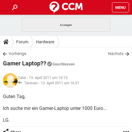
MENU
HOME
SPIELE
STREAMING
TIPPS & TRICKS
Forum
Hardware
ANDROID
IOS
SPIELE
STREAMING
DOWNLOADS
Vorherige
Nächste
WINDOWS 10
INSTAGRAM
ANDROID
IOS
Gamer Laptop??
WHATSAPP
SPIELE
TIKTOK
STREAMING
Geschlossen
FORUM
WINDOWS 10
INSTAGRAM
FACEBOOK
ANDROID
HARDWARE
IOS
Zalai
- 13. April 2011 um 10:15
WHATSAPP
SPIELE
TIKTOK
STREAMING
LEXIKON
Tarouan -
13. April 2011 um 16:31
WINDOWS 10
INSTAGRAM
FACEBOOK
ANDROID
HARDWARE
IOS
WHATSAPP
SPIELE
TIKTOK
STREAMING
Guten Tag,
WINDOWS 10
INSTAGRAM
FACEBOOK
ANDROID
HARDWARE
IOS
Ich suche mir ein Gamer-Laptop unter 1000 Euro...
WHATSAPP
TIKTOK
WINDOWS 10
INSTAGRAM
FACEBOOK
HARDWARE
LG.
WHATSAPP
TIKTOK