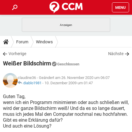
MENU
HOME
SPIELE
STREAMING
TIPPS & TRICKS
Forum
Windows
ANDROID
IOS
SPIELE
STREAMING
DOWNLOADS
Vorherige
Nächste
WINDOWS 10
INSTAGRAM
ANDROID
IOS
Weißer Bildschirm
WHATSAPP
SPIELE
TIKTOK
STREAMING
Geschlossen
FORUM
WINDOWS 10
INSTAGRAM
FACEBOOK
ANDROID
HARDWARE
IOS
claudine36
- Geändert am 26. November 2020 um 06:07
WHATSAPP
SPIELE
TIKTOK
STREAMING
LEXIKON
diablo1981
-
10. Dezember 2009 um 01:47
WINDOWS 10
INSTAGRAM
FACEBOOK
ANDROID
HARDWARE
IOS
WHATSAPP
SPIELE
TIKTOK
STREAMING
Guten Tag,
WINDOWS 10
INSTAGRAM
wenn ich ein Programm minimieren oder auch schließen will,
FACEBOOK
ANDROID
HARDWARE
IOS
wird der ganze Bildschirm weiß! Und da es so lange dauert,
WHATSAPP
TIKTOK
muss ich jedes Mal den Computer nochmal neu hochfahren.
WINDOWS 10
INSTAGRAM
FACEBOOK
HARDWARE
Gibt es eine Erklärung dafür?
WHATSAPP
TIKTOK
Und auch eine Lösung?