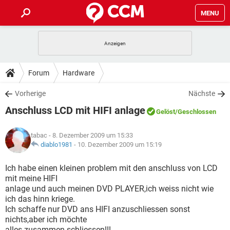
MENU
HOME
SPIELE
STREAMING
TIPPS & TRICKS
Forum
Hardware
ANDROID
IOS
SPIELE
STREAMING
DOWNLOADS
Vorherige
Nächste
WINDOWS 10
INSTAGRAM
ANDROID
IOS
Anschluss LCD mit HIFI anlage
WHATSAPP
SPIELE
TIKTOK
STREAMING
Gelöst
/Geschlossen
FORUM
WINDOWS 10
INSTAGRAM
FACEBOOK
ANDROID
HARDWARE
IOS
tabac
- 8. Dezember 2009 um 15:33
WHATSAPP
SPIELE
TIKTOK
STREAMING
LEXIKON
diablo1981
-
10. Dezember 2009 um 15:19
WINDOWS 10
INSTAGRAM
FACEBOOK
ANDROID
HARDWARE
IOS
WHATSAPP
SPIELE
TIKTOK
STREAMING
Ich habe einen kleinen problem mit den anschluss von LCD
WINDOWS 10
INSTAGRAM
mit meine HIFI
FACEBOOK
ANDROID
HARDWARE
IOS
anlage und auch meinen DVD PLAYER,ich weiss nicht wie
WHATSAPP
TIKTOK
ich das hinn kriege.
WINDOWS 10
INSTAGRAM
FACEBOOK
HARDWARE
Ich schaffe nur DVD ans HIFI anzuschliessen sonst
WHATSAPP
TIKTOK
nichts,aber ich möchte
alles zusammen schliessen!!!