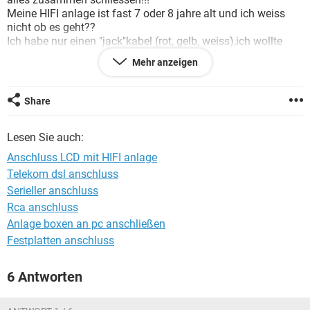
FACEBOOK
HARDWARE
Meine HIFI anlage ist fast 7 oder 8 jahre alt und ich weiss
nicht ob es geht??
Ich habe nur einen "jack"kabel (rot, gelb, weiss),ich wollte
dadurch die kosten
Mehr anzeigen
von den HOME CINEMA sparen!!!
Wie geht das??
Hatt jemand eine idee???
Share
Lesen Sie auch:
Anschluss LCD mit HIFI anlage
Telekom dsl anschluss
Serieller anschluss
Rca anschluss
Anlage boxen an pc anschließen
Festplatten anschluss
6 Antworten