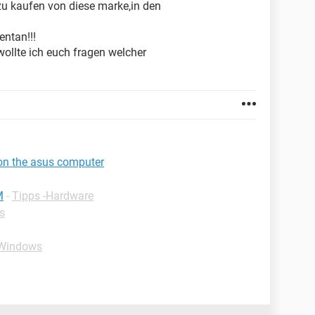
zu kaufen von diese marke,in den
entan!!!
wollte ich euch fragen welcher
on the asus computer
M
-
Tipps -Hardware
s
-Windows