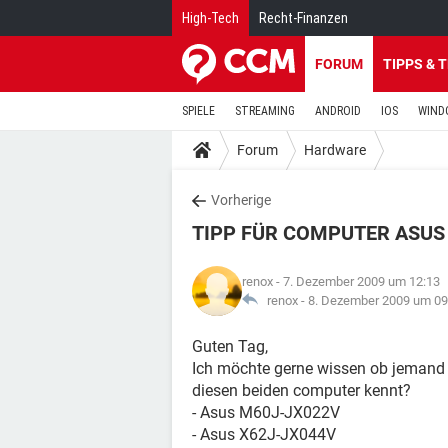
High-Tech
Recht-Finanzen
FORUM
TIPPS & 
SPIELE
STREAMING
ANDROID
IOS
WIND
Forum
Hardware
Vorherige
TIPP FÜR COMPUTER ASUS
renox
- 7. Dezember 2009 um 12:13
renox -
8. Dezember 2009 um 09
Guten Tag,
Ich möchte gerne wissen ob jemand
diesen beiden computer kennt?
- Asus M60J-JX022V
- Asus X62J-JX044V