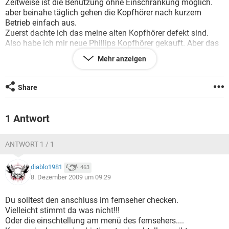
Zeitweise ist die Benutzung ohne Einschränkung möglich.
FACEBOOK
HARDWARE
aber beinahe täglich gehen die Kopfhörer nach kurzem
Betrieb einfach aus.
Zuerst dachte ich das meine alten Kopfhörer defekt sind.
Also habe ich mir neue Phillips Kopfhörer gekauft. Aber das
Problem trat wieder auf.
Mehr anzeigen
Daselbe mit nagelneuen Kopfhöreren von Sony und
Thomson.
Share
Hat jemad ein ähnlches Problem oder weiss jemand eine
Lösung für mein Problem??
1 Antwort
Besten Dank im Voraus
ANTWORT 1 / 1
A. Andris
diablo1981
463
8. Dezember 2009 um 09:29
Du solltest den anschluss im fernseher checken.
Vielleicht stimmt da was nicht!!!
Oder die einschtellung am menü des fernsehers....