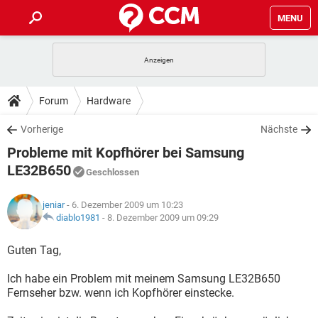
MENU
HOME
SPIELE
STREAMING
TIPPS & TRICKS
Forum
Hardware
ANDROID
IOS
SPIELE
STREAMING
DOWNLOADS
Vorherige
Nächste
WINDOWS 10
INSTAGRAM
ANDROID
IOS
Probleme mit Kopfhörer bei Samsung
WHATSAPP
SPIELE
TIKTOK
STREAMING
FORUM
WINDOWS 10
INSTAGRAM
LE32B650
Geschlossen
FACEBOOK
ANDROID
HARDWARE
IOS
WHATSAPP
SPIELE
TIKTOK
STREAMING
LEXIKON
WINDOWS 10
INSTAGRAM
jeniar
- 6. Dezember 2009 um 10:23
FACEBOOK
ANDROID
HARDWARE
IOS
diablo1981
-
8. Dezember 2009 um 09:29
WHATSAPP
SPIELE
TIKTOK
STREAMING
WINDOWS 10
INSTAGRAM
Guten Tag,
FACEBOOK
ANDROID
HARDWARE
IOS
WHATSAPP
TIKTOK
WINDOWS 10
INSTAGRAM
Ich habe ein Problem mit meinem Samsung LE32B650
FACEBOOK
HARDWARE
Fernseher bzw. wenn ich Kopfhörer einstecke.
WHATSAPP
TIKTOK