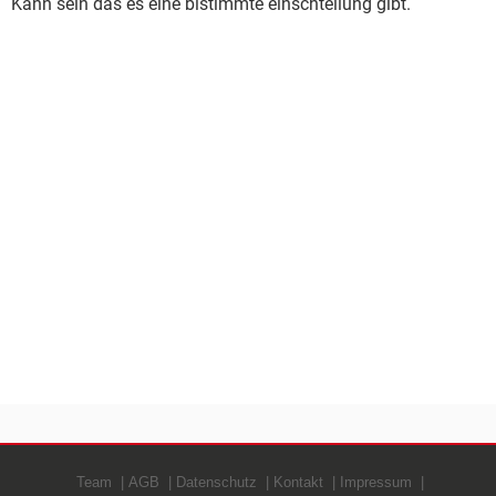
Kann sein das es eine bistimmte einschtellung gibt.
Team
AGB
Datenschutz
Kontakt
Impressum