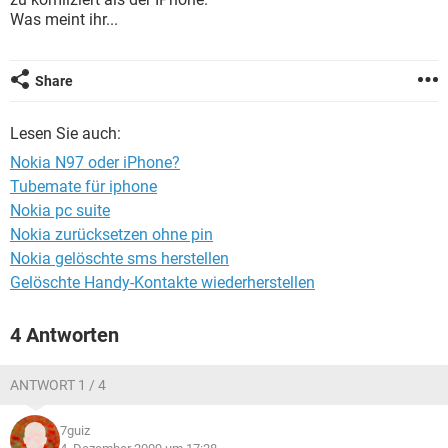
FACEBOOK
HARDWARE
Was meint ihr...
Share
Lesen Sie auch:
Nokia N97 oder iPhone?
Tubemate für iphone
Nokia pc suite
Nokia zurücksetzen ohne pin
Nokia gelöschte sms herstellen
Gelöschte Handy-Kontakte wiederherstellen
4 Antworten
ANTWORT 1 / 4
7guiz