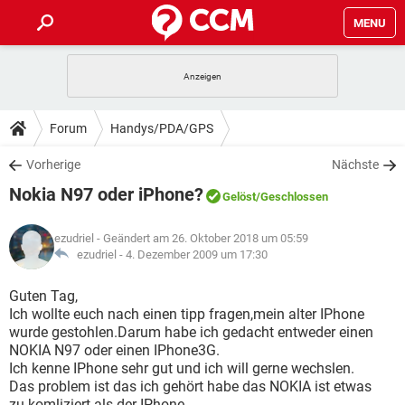
MENU
HOME
SPIELE
STREAMING
TIPPS & TRICKS
Forum
Handys/PDA/GPS
ANDROID
IOS
SPIELE
STREAMING
DOWNLOADS
Vorherige
Nächste
WINDOWS 10
INSTAGRAM
ANDROID
IOS
Nokia N97 oder iPhone?
WHATSAPP
SPIELE
TIKTOK
STREAMING
Gelöst
/Geschlossen
FORUM
WINDOWS 10
INSTAGRAM
FACEBOOK
ANDROID
HARDWARE
IOS
ezudriel
- Geändert am 26. Oktober 2018 um 05:59
WHATSAPP
SPIELE
TIKTOK
STREAMING
LEXIKON
ezudriel -
4. Dezember 2009 um 17:30
WINDOWS 10
INSTAGRAM
FACEBOOK
ANDROID
HARDWARE
IOS
WHATSAPP
SPIELE
TIKTOK
STREAMING
Guten Tag,
WINDOWS 10
INSTAGRAM
Ich wollte euch nach einen tipp fragen,mein alter IPhone
FACEBOOK
ANDROID
HARDWARE
IOS
wurde gestohlen.Darum habe ich gedacht entweder einen
WHATSAPP
TIKTOK
NOKIA N97 oder einen IPhone3G.
WINDOWS 10
INSTAGRAM
FACEBOOK
HARDWARE
Ich kenne IPhone sehr gut und ich will gerne wechslen.
WHATSAPP
TIKTOK
Das problem ist das ich gehört habe das NOKIA ist etwas
zu komliziert als der IPhone.