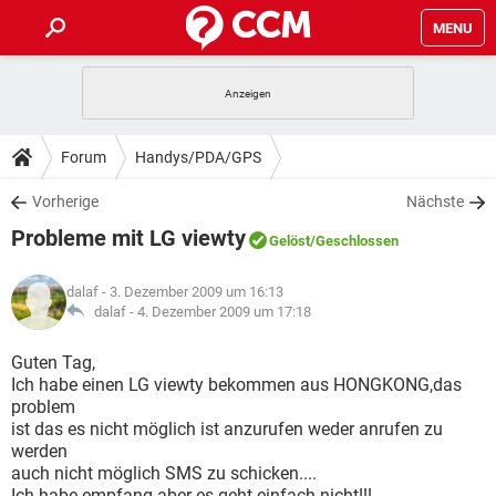
MENU
HOME
SPIELE
STREAMING
TIPPS & TRICKS
Forum
Handys/PDA/GPS
ANDROID
IOS
SPIELE
STREAMING
DOWNLOADS
Vorherige
Nächste
WINDOWS 10
INSTAGRAM
ANDROID
IOS
Probleme mit LG viewty
WHATSAPP
SPIELE
TIKTOK
STREAMING
Gelöst
/Geschlossen
FORUM
WINDOWS 10
INSTAGRAM
FACEBOOK
ANDROID
HARDWARE
IOS
dalaf
- 3. Dezember 2009 um 16:13
WHATSAPP
SPIELE
TIKTOK
STREAMING
LEXIKON
dalaf -
4. Dezember 2009 um 17:18
WINDOWS 10
INSTAGRAM
FACEBOOK
ANDROID
HARDWARE
IOS
WHATSAPP
SPIELE
TIKTOK
STREAMING
Guten Tag,
WINDOWS 10
INSTAGRAM
Ich habe einen LG viewty bekommen aus HONGKONG,das
FACEBOOK
ANDROID
HARDWARE
IOS
problem
WHATSAPP
TIKTOK
ist das es nicht möglich ist anzurufen weder anrufen zu
WINDOWS 10
INSTAGRAM
FACEBOOK
HARDWARE
werden
WHATSAPP
TIKTOK
auch nicht möglich SMS zu schicken....
Ich habe empfang aber es geht einfach nicht!!!