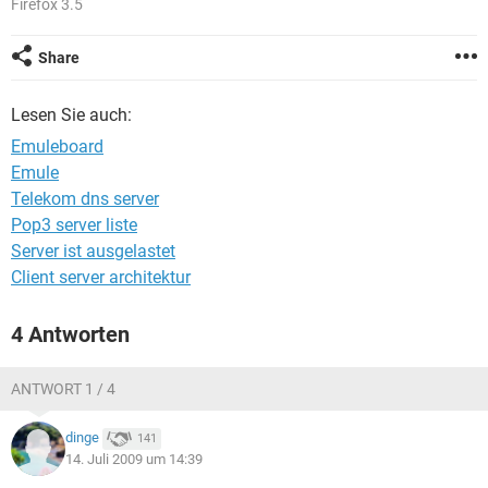
Firefox 3.5
FACEBOOK
HARDWARE
Share
Lesen Sie auch:
Emuleboard
Emule
Telekom dns server
Pop3 server liste
Server ist ausgelastet
Client server architektur
4 Antworten
ANTWORT 1 / 4
dinge
141
14. Juli 2009 um 14:39