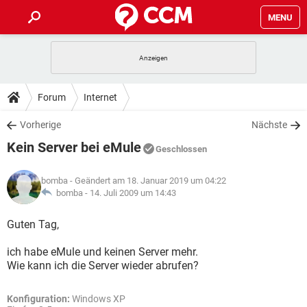
MENU
HOME
SPIELE
STREAMING
TIPPS & TRICKS
Forum
Internet
ANDROID
IOS
SPIELE
STREAMING
DOWNLOADS
Vorherige
Nächste
WINDOWS 10
INSTAGRAM
ANDROID
IOS
Kein Server bei eMule
WHATSAPP
SPIELE
TIKTOK
STREAMING
Geschlossen
FORUM
WINDOWS 10
INSTAGRAM
FACEBOOK
ANDROID
HARDWARE
IOS
bomba
- Geändert am 18. Januar 2019 um 04:22
WHATSAPP
SPIELE
TIKTOK
STREAMING
LEXIKON
bomba -
14. Juli 2009 um 14:43
WINDOWS 10
INSTAGRAM
FACEBOOK
ANDROID
HARDWARE
IOS
WHATSAPP
SPIELE
TIKTOK
STREAMING
Guten Tag,
WINDOWS 10
INSTAGRAM
FACEBOOK
ANDROID
HARDWARE
IOS
ich habe eMule und keinen Server mehr.
WHATSAPP
TIKTOK
Wie kann ich die Server wieder abrufen?
WINDOWS 10
INSTAGRAM
FACEBOOK
HARDWARE
WHATSAPP
TIKTOK
Konfiguration:
Windows XP