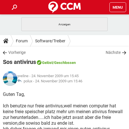
MENU
HOME
SPIELE
STREAMING
TIPPS & TRICKS
Forum
Software/Treiber
ANDROID
IOS
SPIELE
STREAMING
DOWNLOADS
Vorherige
Nächste
WINDOWS 10
INSTAGRAM
ANDROID
IOS
Sos antivirus
WHATSAPP
SPIELE
TIKTOK
STREAMING
Gelöst
/Geschlossen
FORUM
WINDOWS 10
INSTAGRAM
FACEBOOK
ANDROID
HARDWARE
IOS
yveline
- 24. November 2009 um 15:45
WHATSAPP
SPIELE
TIKTOK
STREAMING
LEXIKON
polux -
24. November 2009 um 15:46
WINDOWS 10
INSTAGRAM
FACEBOOK
ANDROID
HARDWARE
IOS
WHATSAPP
SPIELE
TIKTOK
STREAMING
Guten Tag,
WINDOWS 10
INSTAGRAM
FACEBOOK
ANDROID
HARDWARE
IOS
Ich benutze nur freie antivirus,weil meinen computer hat
WHATSAPP
TIKTOK
keine freie speischer platz mehr um meinen ativirus firewall
WINDOWS 10
INSTAGRAM
FACEBOOK
HARDWARE
zur herunterladen.....ich habe jetzt avast aber die freie
WHATSAPP
TIKTOK
version,die sowiso bald zu ende ist.
Ich daher fragen ob jemand mir einen guten antivirus