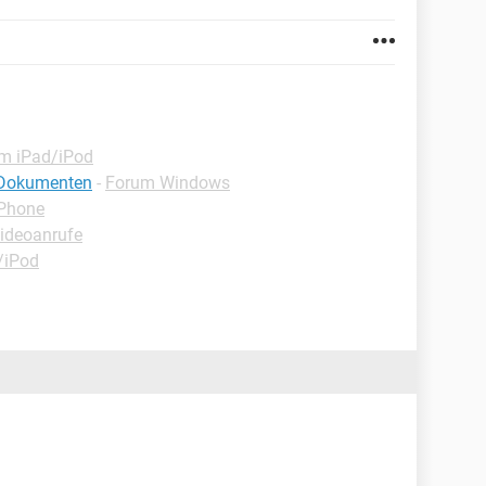
m iPad/iPod
-Dokumenten
-
Forum Windows
iPhone
ideoanrufe
/iPod