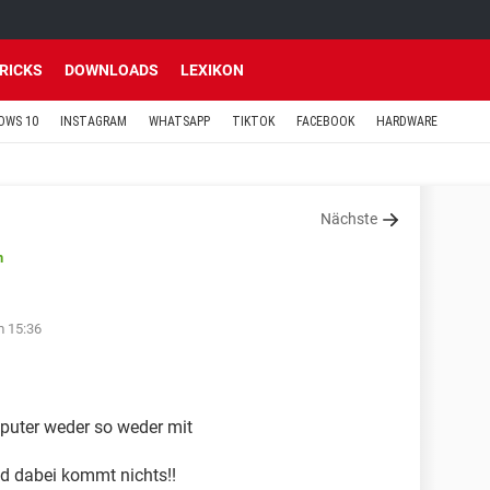
TRICKS
DOWNLOADS
LEXIKON
OWS 10
INSTAGRAM
WHATSAPP
TIKTOK
FACEBOOK
HARDWARE
Nächste
n
m 15:36
puter weder so weder mit
nd dabei kommt nichts!!