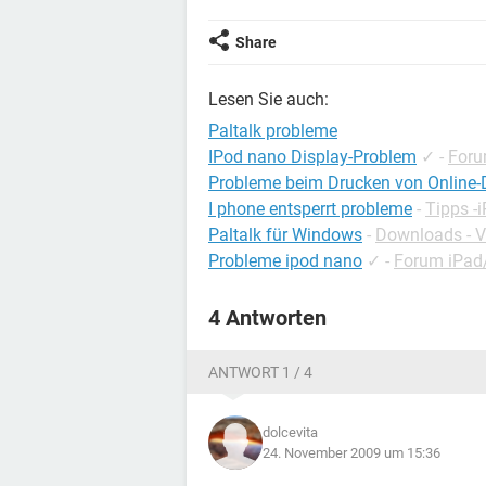
Share
Lesen Sie auch:
Paltalk probleme
IPod nano Display-Problem
✓
-
Foru
Probleme beim Drucken von Online
I phone entsperrt probleme
-
Tipps -
Paltalk für Windows
-
Downloads - V
Probleme ipod nano
✓
-
Forum iPad
4 Antworten
ANTWORT 1 / 4
dolcevita
24. November 2009 um 15:36