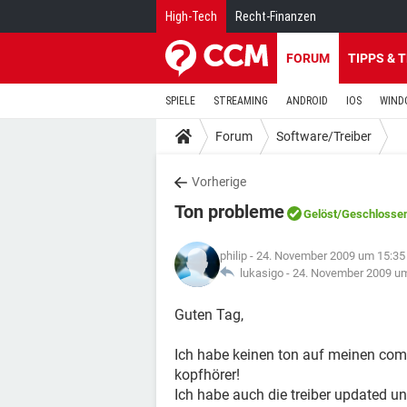
High-Tech
Recht-Finanzen
FORUM
TIPPS & 
SPIELE
STREAMING
ANDROID
IOS
WIND
Forum
Software/Treiber
Vorherige
Ton probleme
Gelöst
/Geschlosse
philip
- 24. November 2009 um 15:35
lukasigo -
24. November 2009 u
Guten Tag,
Ich habe keinen ton auf meinen com
kopfhörer!
Ich habe auch die treiber updated u