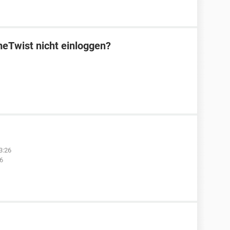
eTwist nicht einloggen?
3:26
6