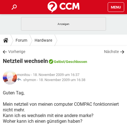
MENU
HOME
SPIELE
STREAMING
TIPPS & TRICKS
Forum
Hardware
ANDROID
IOS
SPIELE
STREAMING
DOWNLOADS
Vorherige
Nächste
WINDOWS 10
INSTAGRAM
ANDROID
IOS
Netzteil wechseln
WHATSAPP
SPIELE
TIKTOK
STREAMING
Gelöst
/Geschlossen
FORUM
WINDOWS 10
INSTAGRAM
FACEBOOK
ANDROID
HARDWARE
IOS
monitou
- 18. November 2009 um 16:37
WHATSAPP
SPIELE
TIKTOK
STREAMING
LEXIKON
shymon -
18. November 2009 um 16:38
WINDOWS 10
INSTAGRAM
FACEBOOK
ANDROID
HARDWARE
IOS
WHATSAPP
SPIELE
TIKTOK
STREAMING
Guten Tag,
WINDOWS 10
INSTAGRAM
FACEBOOK
ANDROID
HARDWARE
IOS
Mein netzteil von meinen computer COMPAC fonktionniert
WHATSAPP
TIKTOK
nicht mehr.
WINDOWS 10
INSTAGRAM
FACEBOOK
HARDWARE
Kann ich es wechseln mit eine andere marke?
WHATSAPP
TIKTOK
Woher kann ich einen günstigen haben?