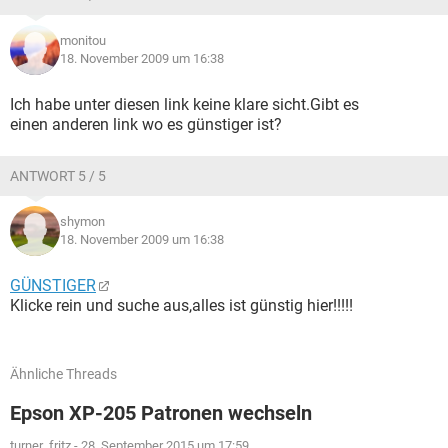
monitou
18. November 2009 um 16:38
Ich habe unter diesen link keine klare sicht.Gibt es
einen anderen link wo es günstiger ist?
ANTWORT 5 / 5
shymon
18. November 2009 um 16:38
GÜNSTIGER
Klicke rein und suche aus,alles ist günstig hier!!!!!
Ähnliche Threads
Epson XP-205 Patronen wechseln
turner_fritz
-
28. September 2015 um 17:59