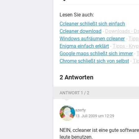
Lesen Sie auch:
Ccleaner schließt sich einfach
Ccleaner download
-
Downloads - Da
Windows aufräumen ccleaner
-
Tipp
Enigma einfach erklärt
-
Tipps - Kry
Google maps schließt sich immer
-
T
Chrome schließt sich von selbst
-
Ti
2 Antworten
ANTWORT 1 / 2
azerty
13. Juli 2009 um 12:29
NEIN, ccleaner ist eine gute software 
leute benutzen.