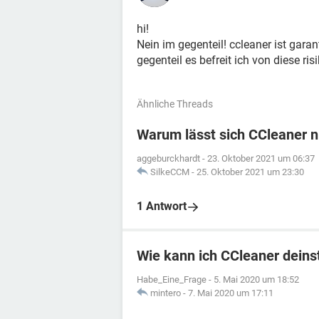
hi!
Nein im gegenteil! ccleaner ist garan
gegenteil es befreit ich von diese ris
Ähnliche Threads
Warum lässt sich CCleaner n
aggeburckhardt
-
23. Oktober 2021 um 06:37
SilkeCCM
-
25. Oktober 2021 um 23:30
1 Antwort
Wie kann ich CCleaner deinst
Habe_Eine_Frage
-
5. Mai 2020 um 18:52
mintero
-
7. Mai 2020 um 17:11