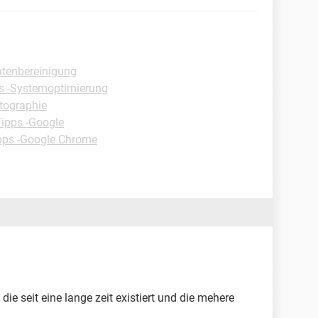
tenbereinigung
s -Systemoptimierung
ptographie
ipps -Google
pps -Google Chrome
die seit eine lange zeit existiert und die mehere