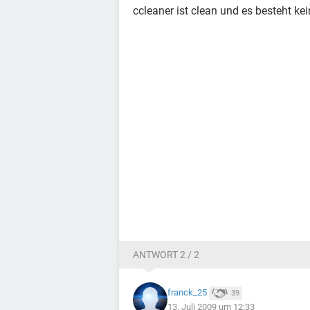
ccleaner ist clean und es besteht kei
ANTWORT 2 / 2
franck_25
39
13. Juli 2009 um 12:33