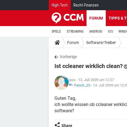
High-Tech
Recht-Finanzen
FORUM
TIPPS & 
SPIELE
STREAMING
ANDROID
IOS
WIND
Forum
Software/Treiber
Vorherige
Ist ccleaner wirklich clean?
jass
- 13. Juli 2009 um 12:27
franck_25
-
13. Juli 2009 um 12:
Guten Tag,
ich wollte wissen ob ccleaner wirkli
software?
Share