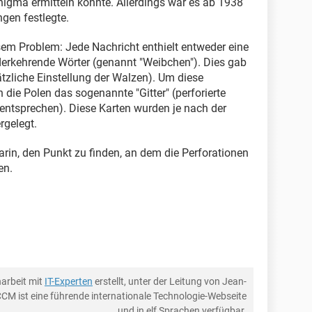
nigma ermitteln konnte. Allerdings war es ab 1938
ngen festlegte.
em Problem: Jede Nachricht enthielt entweder eine
erkehrende Wörter (genannt "Weibchen"). Dies gab
tzliche Einstellung der Walzen). Um diese
 die Polen das sogenannte "Gitter" (perforierte
 entsprechen). Diese Karten wurden je nach der
rgelegt.
arin, den Punkt zu finden, an dem die Perforationen
en.
arbeit mit
IT-Experten
erstellt, unter der Leitung von Jean-
CCM ist eine führende internationale Technologie-Webseite
und in elf Sprachen verfügbar.