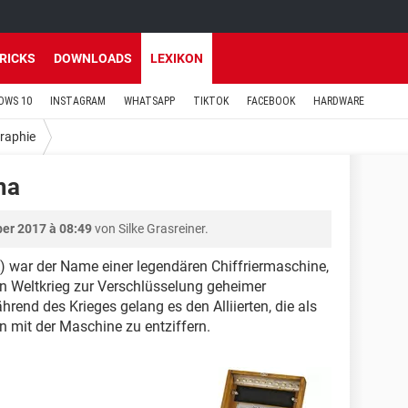
TRICKS
DOWNLOADS
LEXIKON
OWS 10
INSTAGRAM
WHATSAPP
TIKTOK
FACEBOOK
HARDWARE
raphie
ma
er 2017 à 08:49
von Silke Grasreiner.
war der Name einer legendären Chiffriermaschine,
n Weltkrieg zur Verschlüsselung geheimer
end des Krieges gelang es den Alliierten, die als
mit der Maschine zu entziffern.