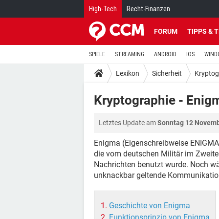
High-Tech
Recht-Finanzen
FORUM
TIPPS & 
SPIELE
STREAMING
ANDROID
IOS
WIND
Lexikon
Sicherheit
Kryptog
Kryptographie - Enig
Letztes Update am
Sonntag 12 Novemb
Enigma (Eigenschreibweise ENIGMA) 
die vom deutschen Militär im Zweite
Nachrichten benutzt wurde. Noch währ
unknackbar geltende Kommunikation 
Geschichte von Enigma
Funktionsprinzip von Enigma