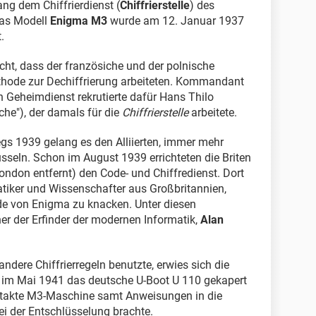
ng dem Chiffrierdienst (
Chiffrierstelle
) des
Das Modell
Enigma M3
wurde am 12. Januar 1937
.
cht, dass der französiche und der polnische
thode zur Dechiffrierung arbeiteten. Kommandant
 Geheimdienst rekrutierte dafür Hans Thilo
e"), der damals für die
Chiffrierstelle
arbeitete.
gs 1939 gelang es den Alliierten, immer mehr
seln. Schon im August 1939 errichteten die Briten
ondon entfernt) den Code- und Chiffredienst. Dort
tiker und Wissenschafter aus Großbritannien,
de von Enigma zu knacken. Unter diesen
r der Erfinder der modernen Informatik,
Alan
ndere Chiffrierregeln benutzte, erwies sich die
s im Mai 1941 das deutsche U-Boot U 110 gekapert
e intakte M3-Maschine samt Anweisungen in die
i der Entschlüsselung brachte.