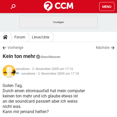
MENU
HOME
SPIELE
STREAMING
TIPPS & TRICKS
Forum
Linux/Unix
ANDROID
IOS
SPIELE
STREAMING
DOWNLOADS
Vorherige
Nächste
WINDOWS 10
INSTAGRAM
ANDROID
IOS
Kein ton mehr
WHATSAPP
SPIELE
TIKTOK
STREAMING
Geschlossen
FORUM
WINDOWS 10
INSTAGRAM
FACEBOOK
ANDROID
HARDWARE
IOS
senatone
- 2. November 2009 um 17:16
WHATSAPP
SPIELE
TIKTOK
STREAMING
LEXIKON
senatone -
2. November 2009 um 17:18
WINDOWS 10
INSTAGRAM
FACEBOOK
ANDROID
HARDWARE
IOS
WHATSAPP
SPIELE
TIKTOK
STREAMING
Guten Tag,
WINDOWS 10
INSTAGRAM
Durch einen stromausfall hat mein computer
FACEBOOK
ANDROID
HARDWARE
IOS
keinen ton mehr und ich glaube etwas ist
WHATSAPP
TIKTOK
an der soundcard passiert aber ich weiss
WINDOWS 10
INSTAGRAM
FACEBOOK
HARDWARE
nicht was.
WHATSAPP
TIKTOK
Kann mir jemand helfen?