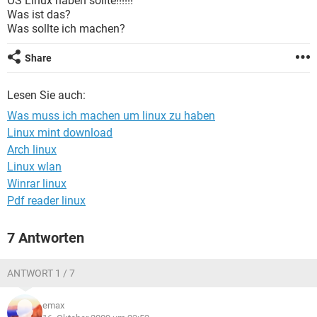
OS Linux haben sollte!!!!!!
FACEBOOK
HARDWARE
Was ist das?
Was sollte ich machen?
Share
Lesen Sie auch:
Was muss ich machen um linux zu haben
Linux mint download
Arch linux
Linux wlan
Winrar linux
Pdf reader linux
7 Antworten
ANTWORT 1 / 7
emax