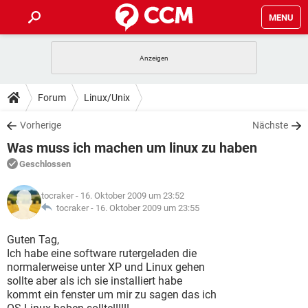
MENU
HOME
SPIELE
STREAMING
TIPPS & TRICKS
Forum
Linux/Unix
ANDROID
IOS
SPIELE
STREAMING
DOWNLOADS
Vorherige
Nächste
WINDOWS 10
INSTAGRAM
ANDROID
IOS
Was muss ich machen um linux zu haben
WHATSAPP
SPIELE
TIKTOK
STREAMING
FORUM
WINDOWS 10
INSTAGRAM
Geschlossen
FACEBOOK
ANDROID
HARDWARE
IOS
WHATSAPP
SPIELE
TIKTOK
STREAMING
LEXIKON
WINDOWS 10
tocraker
- 16. Oktober 2009 um 23:52
INSTAGRAM
FACEBOOK
ANDROID
HARDWARE
IOS
tocraker -
16. Oktober 2009 um 23:55
WHATSAPP
SPIELE
TIKTOK
STREAMING
WINDOWS 10
INSTAGRAM
Guten Tag,
FACEBOOK
ANDROID
HARDWARE
IOS
Ich habe eine software rutergeladen die
WHATSAPP
TIKTOK
normalerweise unter XP und Linux gehen
WINDOWS 10
INSTAGRAM
FACEBOOK
HARDWARE
sollte aber als ich sie installiert habe
WHATSAPP
TIKTOK
kommt ein fenster um mir zu sagen das ich