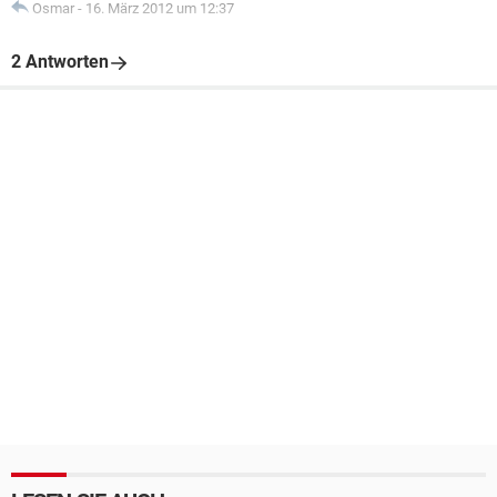
Osmar
-
16. März 2012 um 12:37
2 Antworten