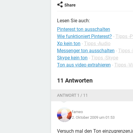
Share
Lesen Sie auch:
Pinterest ton ausschalten
Wie funktioniert Pinterest?
-
Tipps -P
Xp kein ton
-
Tipps -Audio
Messenger ton ausschalten
-
Tipps 
Skype kein ton
-
Tipps -Skype
Ton aus video extrahieren
-
Tipps -V
11 Antworten
ANTWORT 1 / 11
fameo
2. Oktober 2009 um 01:53
Versuch mal den Ton einzugrenzen,i