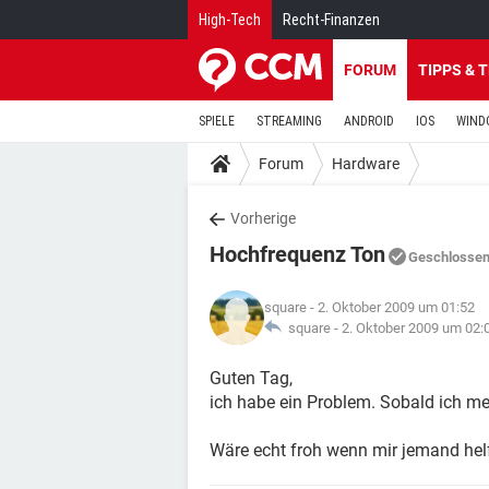
High-Tech
Recht-Finanzen
FORUM
TIPPS & 
SPIELE
STREAMING
ANDROID
IOS
WIND
Forum
Hardware
Vorherige
Hochfrequenz Ton
Geschlosse
square
- 2. Oktober 2009 um 01:52
square -
2. Oktober 2009 um 02:
Guten Tag,
ich habe ein Problem. Sobald ich me
Wäre echt froh wenn mir jemand helf