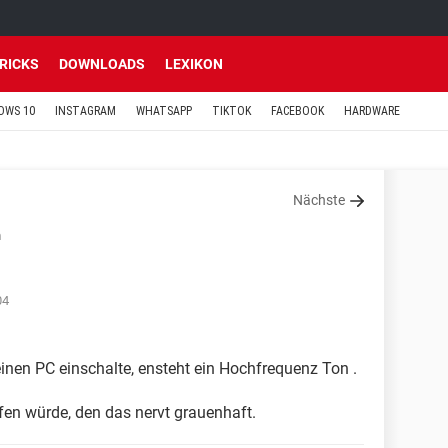
TRICKS
DOWNLOADS
LEXIKON
OWS 10
INSTAGRAM
WHATSAPP
TIKTOK
FACEBOOK
HARDWARE
Nächste
n
04
inen PC einschalte, ensteht ein Hochfrequenz Ton .
en würde, den das nervt grauenhaft.