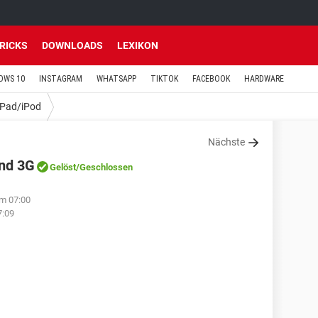
TRICKS
DOWNLOADS
LEXIKON
OWS 10
INSTAGRAM
WHATSAPP
TIKTOK
FACEBOOK
HARDWARE
iPad/iPod
Nächste
und 3G
Gelöst
/Geschlossen
um 07:00
7:09
?