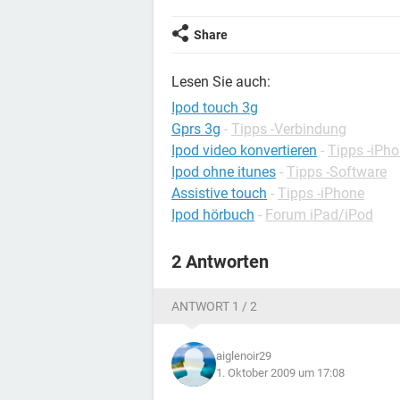
Share
Lesen Sie auch:
Ipod touch 3g
Gprs 3g
-
Tipps -Verbindung
Ipod video konvertieren
-
Tipps -iPh
Ipod ohne itunes
-
Tipps -Software
Assistive touch
-
Tipps -iPhone
Ipod hörbuch
-
Forum iPad/iPod
2 Antworten
ANTWORT 1 / 2
aiglenoir29
1. Oktober 2009 um 17:08