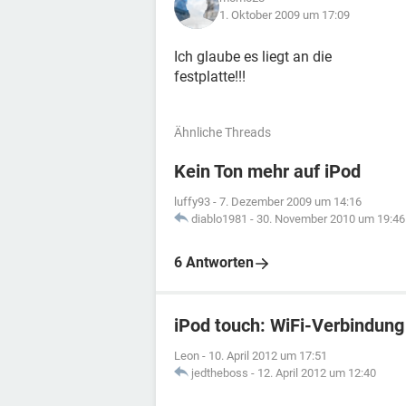
1. Oktober 2009 um 17:09
Ich glaube es liegt an die
festplatte!!!
Ähnliche Threads
Kein Ton mehr auf iPod
luffy93
-
7. Dezember 2009 um 14:16
diablo1981
-
30. November 2010 um 19:46
6 Antworten
iPod touch: WiFi-Verbindung
Leon
-
10. April 2012 um 17:51
jedtheboss
-
12. April 2012 um 12:40