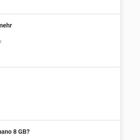
 mehr
4
 nano 8 GB?