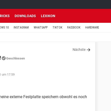
TRICKS
DOWNLOADS
LEXIKON
OWS 10
INSTAGRAM
WHATSAPP
TIKTOK
FACEBOOK
HARDWARE
Nächste
!
Geschlossen
11 um 17:59
eine externe Festplatte speichern obwohl es noch