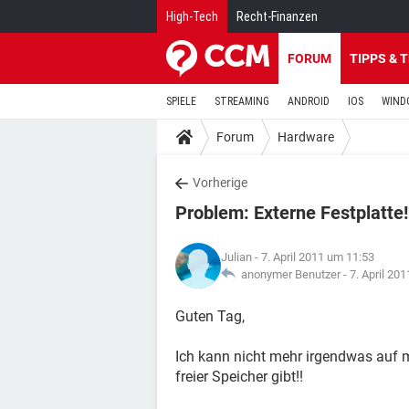
High-Tech
Recht-Finanzen
FORUM
TIPPS & 
SPIELE
STREAMING
ANDROID
IOS
WIND
Forum
Hardware
Vorherige
Problem: Externe Festplatte!
Julian
- 7. April 2011 um 11:53
anonymer Benutzer -
7. April 20
Guten Tag,
Ich kann nicht mehr irgendwas auf m
freier Speicher gibt!!