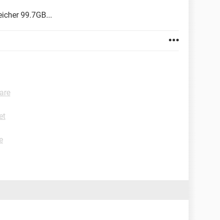
icher 99.7GB...
are
et
e