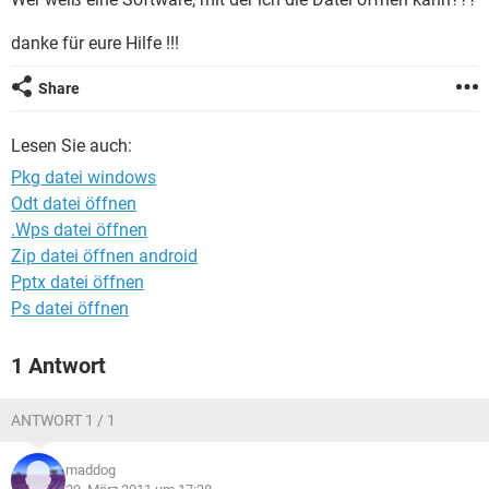
FACEBOOK
HARDWARE
danke für eure Hilfe !!!
Share
Lesen Sie auch:
Pkg datei windows
Odt datei öffnen
.Wps datei öffnen
Zip datei öffnen android
Pptx datei öffnen
Ps datei öffnen
1 Antwort
ANTWORT 1 / 1
maddog