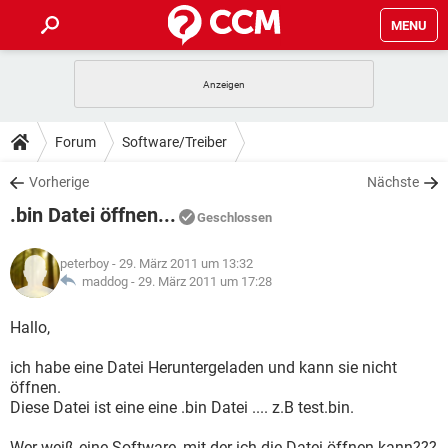
MENU
HOME
SPIELE
STREAMING
TIPPS & TRICKS
Forum
Software/Treiber
ANDROID
IOS
SPIELE
STREAMING
DOWNLOADS
Vorherige
Nächste
WINDOWS 10
INSTAGRAM
ANDROID
IOS
.bin Datei öffnen...
WHATSAPP
SPIELE
TIKTOK
STREAMING
Geschlossen
FORUM
WINDOWS 10
INSTAGRAM
FACEBOOK
ANDROID
HARDWARE
IOS
peterboy
- 29. März 2011 um 13:32
WHATSAPP
SPIELE
TIKTOK
STREAMING
LEXIKON
maddog -
29. März 2011 um 17:28
WINDOWS 10
INSTAGRAM
FACEBOOK
ANDROID
HARDWARE
IOS
WHATSAPP
SPIELE
TIKTOK
STREAMING
Hallo,
WINDOWS 10
INSTAGRAM
FACEBOOK
ANDROID
HARDWARE
IOS
ich habe eine Datei Heruntergeladen und kann sie nicht
WHATSAPP
TIKTOK
öffnen.
WINDOWS 10
INSTAGRAM
FACEBOOK
HARDWARE
Diese Datei ist eine eine .bin Datei .... z.B test.bin.
WHATSAPP
TIKTOK
Wer weiß eine Software, mit der ich die Datei öffnen kann???