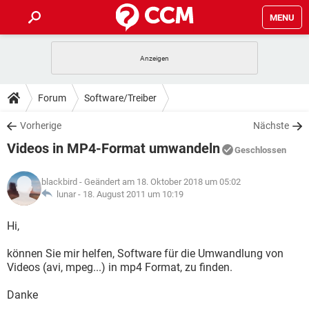
MENU
HOME
SPIELE
STREAMING
TIPPS & TRICKS
Forum
Software/Treiber
ANDROID
IOS
SPIELE
STREAMING
DOWNLOADS
Vorherige
Nächste
WINDOWS 10
INSTAGRAM
ANDROID
IOS
Videos in MP4-Format umwandeln
WHATSAPP
SPIELE
TIKTOK
STREAMING
Geschlossen
FORUM
WINDOWS 10
INSTAGRAM
FACEBOOK
ANDROID
HARDWARE
IOS
blackbird
- Geändert am 18. Oktober 2018 um 05:02
WHATSAPP
SPIELE
TIKTOK
STREAMING
LEXIKON
lunar -
18. August 2011 um 10:19
WINDOWS 10
INSTAGRAM
FACEBOOK
ANDROID
HARDWARE
IOS
WHATSAPP
SPIELE
TIKTOK
STREAMING
Hi,
WINDOWS 10
INSTAGRAM
FACEBOOK
ANDROID
HARDWARE
IOS
können Sie mir helfen, Software für die Umwandlung von
WHATSAPP
TIKTOK
Videos (avi, mpeg...) in mp4 Format, zu finden.
WINDOWS 10
INSTAGRAM
FACEBOOK
HARDWARE
WHATSAPP
TIKTOK
Danke