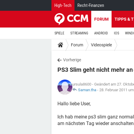
High-Tech
Recht-Finanzen
FORUM
TIPPS & 
SPIELE
STREAMING
ANDROID
IOS
WIND
Forum
Videospiele
Vorherige
PS3 Slim geht nicht mehr an
ursula8600
- Geändert am 27. Oktob
Saman.tha
-
28. Februar 2011 um
Hallo liebe User,
Ich hab meine ps3 slim ganz normal 
am nächsten Tag wieder anschalten w