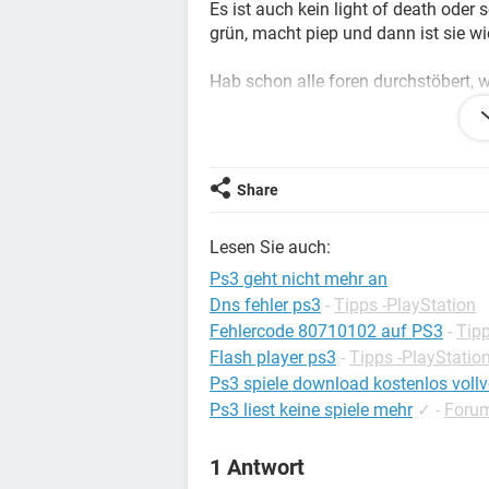
Es ist auch kein light of death oder
grün, macht piep und dann ist sie wie
Hab schon alle foren durchstöbert, 
bis Montag auf den Kundensupport w
antwortet.
Grüße
Share
Lesen Sie auch:
Ps3 geht nicht mehr an
Dns fehler ps3
-
Tipps -PlayStation
Fehlercode 80710102 auf PS3
-
Tipp
Flash player ps3
-
Tipps -PlayStatio
Ps3 spiele download kostenlos vollv
Ps3 liest keine spiele mehr
✓
-
Forum
1 Antwort