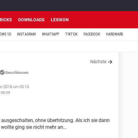
TRICKS
DOWNLOADS
LEXIKON
OWS 10
INSTAGRAM
WHATSAPP
TIKTOK
FACEBOOK
HARDWARE
Nächste
Geschlossen
er 2018 um 05:10
 09:59
ausgeschalten, ohne überhitzung. Als ich sie dann
ollte ging sie nicht mehr an...