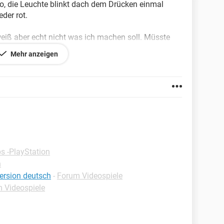
 so, die Leuchte blinkt dach dem Drücken einmal
der rot.
weiß aber echt nicht was ich machen soll. Müsste
arten, wäre also nett wenn jemand schnell
Mehr anzeigen
s -PlayStation
n
ersion deutsch
-
Forum Videospiele
 Videospiele