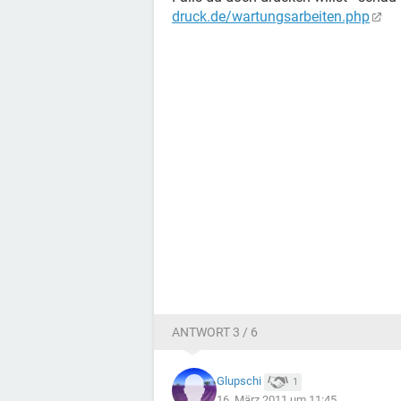
druck.de/wartungsarbeiten.php
ANTWORT 3 / 6
Glupschi
1
16. März 2011 um 11:45