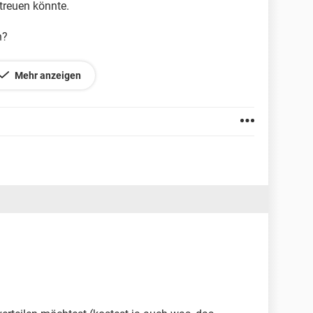
treuen könnte.
n?
inen selbst gedruckten Flyer, der ja nicht
Mehr anzeigen
s denkt ihr, bevor ich die Flyer drucken lasse, wie
 reichen,das wird aber wohl nix.
at zur Seite......