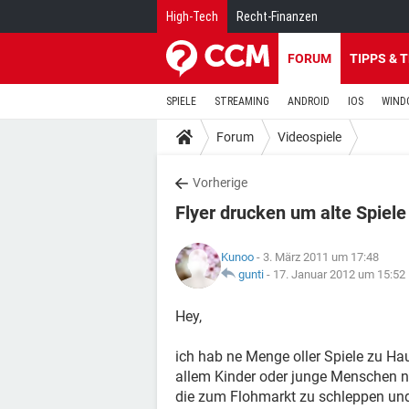
High-Tech
Recht-Finanzen
FORUM
TIPPS & 
SPIELE
STREAMING
ANDROID
IOS
WIND
Forum
Videospiele
Vorherige
Flyer drucken um alte Spiel
Kunoo
- 3. März 2011 um 17:48
gunti
-
17. Januar 2012 um 15:52
Hey,
ich hab ne Menge oller Spiele zu Hau
allem Kinder oder junge Menschen no
die zum Flohmarkt zu schleppen und 