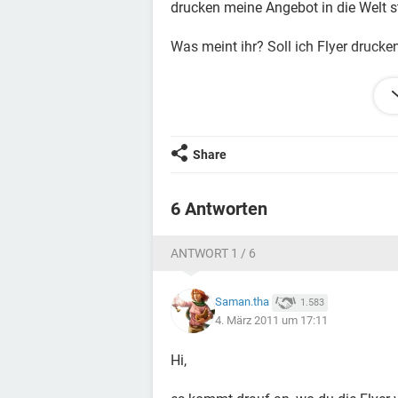
drucken meine Angebot in die Welt s
Was meint ihr? Soll ich Flyer drucke
Würdet ihr da mal reinschauen in so e
profesionell ausfallen kann?
Share
Wenn ihr es eine gute Idee findet, wa
viele sol ich denn drucken??
100??
6 Antworten
200 ?? Eigentlich denk ich sollten 10
ANTWORT 1 / 6
Hoffe ihr steht mir mit Rat und ohen T
Saman.tha
1.583
Kunoo
4. März 2011 um 17:11
Hi,