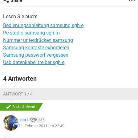
Share
FACEBOOK
HARDWARE
Lesen Sie auch:
Bedienungsanleitung samsung sgh-e
Pc studio samsung sgh-m
Nummer unterdrücken samsung
Samsung kontakte exportieren
Samsung passwort vergessen
Usb datenkabel treiber sgh-e
4 Antworten
ANTWORT 1 / 4
Beste Antwort
pico.l
637
11. Februar 2011 um 22:49