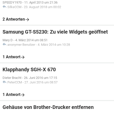
SPEEDY1970
-
11. April 2013 um 21:36
SilkeCCM
-
23. August 2018 um 00:02
2 Antworten
Samsung GT-S5230: Zu viele Widgets geöffnet
Mary D
-
4. März 2014 um 08:51
anonymer Benutzer
-
4. März 2014 um 10:28
1 Antwort
Klapphandy SGH-X 670
Dieter Bracht
-
26. Juni 2016 um 17:15
PeterCCM
-
27. Juni 2016 um 08:57
1 Antwort
Gehäuse von Brother-Drucker entfernen