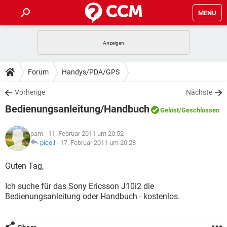
MENU
HOME
SPIELE
STREAMING
TIPPS & TRICKS
Forum
Handys/PDA/GPS
ANDROID
IOS
SPIELE
STREAMING
DOWNLOADS
Vorherige
Nächste
WINDOWS 10
INSTAGRAM
ANDROID
IOS
Bedienungsanleitung/Handbuch
WHATSAPP
SPIELE
TIKTOK
STREAMING
Gelöst
/Geschlossen
FORUM
WINDOWS 10
INSTAGRAM
FACEBOOK
ANDROID
HARDWARE
IOS
pam
- 11. Februar 2011 um 20:52
WHATSAPP
SPIELE
TIKTOK
STREAMING
LEXIKON
pico.l
-
17. Februar 2011 um 20:28
WINDOWS 10
INSTAGRAM
FACEBOOK
ANDROID
HARDWARE
IOS
WHATSAPP
SPIELE
TIKTOK
STREAMING
Guten Tag,
WINDOWS 10
INSTAGRAM
FACEBOOK
ANDROID
HARDWARE
IOS
Ich suche für das Sony Ericsson J10i2 die
WHATSAPP
TIKTOK
Bedienungsanleitung oder Handbuch - kostenlos.
WINDOWS 10
INSTAGRAM
FACEBOOK
HARDWARE
WHATSAPP
TIKTOK