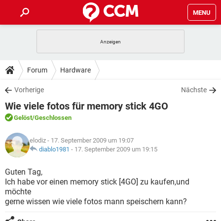
MENU
HOME
SPIELE
STREAMING
TIPPS & TRICKS
Forum
Hardware
ANDROID
IOS
SPIELE
STREAMING
DOWNLOADS
Vorherige
Nächste
WINDOWS 10
INSTAGRAM
ANDROID
IOS
Wie viele fotos für memory stick 4GO
WHATSAPP
SPIELE
TIKTOK
STREAMING
FORUM
WINDOWS 10
INSTAGRAM
Gelöst
/Geschlossen
FACEBOOK
ANDROID
HARDWARE
IOS
WHATSAPP
SPIELE
TIKTOK
STREAMING
LEXIKON
WINDOWS 10
elodiz
- 17. September 2009 um 19:07
INSTAGRAM
FACEBOOK
ANDROID
HARDWARE
IOS
diablo1981
-
17. September 2009 um 19:15
WHATSAPP
SPIELE
TIKTOK
STREAMING
WINDOWS 10
INSTAGRAM
Guten Tag,
FACEBOOK
ANDROID
HARDWARE
IOS
Ich habe vor einen memory stick [4GO] zu kaufen,und
WHATSAPP
TIKTOK
möchte
WINDOWS 10
INSTAGRAM
FACEBOOK
HARDWARE
gerne wissen wie viele fotos mann speischern kann?
WHATSAPP
TIKTOK