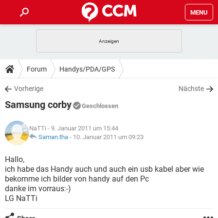
MENU
HOME
SPIELE
STREAMING
TIPPS & TRICKS
Forum
Handys/PDA/GPS
ANDROID
IOS
SPIELE
STREAMING
DOWNLOADS
Vorherige
Nächste
WINDOWS 10
INSTAGRAM
ANDROID
IOS
Samsung corby
WHATSAPP
SPIELE
TIKTOK
STREAMING
Geschlossen
FORUM
WINDOWS 10
INSTAGRAM
FACEBOOK
ANDROID
HARDWARE
IOS
NaTTi
- 9. Januar 2011 um 15:44
WHATSAPP
SPIELE
TIKTOK
STREAMING
LEXIKON
Saman.tha
-
10. Januar 2011 um 09:23
WINDOWS 10
INSTAGRAM
FACEBOOK
ANDROID
HARDWARE
IOS
WHATSAPP
SPIELE
TIKTOK
STREAMING
Hallo,
WINDOWS 10
INSTAGRAM
ich habe das Handy auch und auch ein usb kabel aber wie
FACEBOOK
ANDROID
HARDWARE
IOS
bekomme ich bilder von handy auf den Pc
WHATSAPP
TIKTOK
danke im vorraus:-)
WINDOWS 10
INSTAGRAM
FACEBOOK
HARDWARE
LG NaTTi
WHATSAPP
TIKTOK