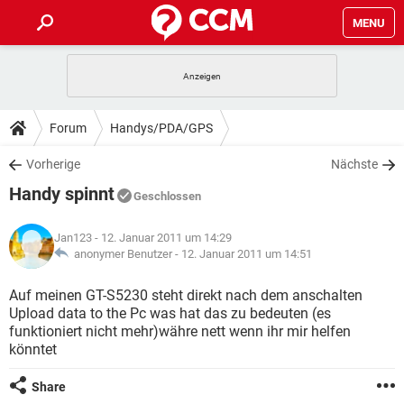
MENU
HOME
SPIELE
STREAMING
TIPPS & TRICKS
Forum
Handys/PDA/GPS
ANDROID
IOS
SPIELE
STREAMING
DOWNLOADS
Vorherige
Nächste
WINDOWS 10
INSTAGRAM
ANDROID
IOS
Handy spinnt
WHATSAPP
SPIELE
TIKTOK
STREAMING
Geschlossen
FORUM
WINDOWS 10
INSTAGRAM
FACEBOOK
ANDROID
HARDWARE
IOS
Jan123
- 12. Januar 2011 um 14:29
WHATSAPP
SPIELE
TIKTOK
STREAMING
LEXIKON
anonymer Benutzer -
12. Januar 2011 um 14:51
WINDOWS 10
INSTAGRAM
FACEBOOK
ANDROID
HARDWARE
IOS
WHATSAPP
SPIELE
TIKTOK
STREAMING
Auf meinen GT-S5230 steht direkt nach dem anschalten
WINDOWS 10
INSTAGRAM
Upload data to the Pc was hat das zu bedeuten (es
FACEBOOK
ANDROID
HARDWARE
IOS
funktioniert nicht mehr)währe nett wenn ihr mir helfen
WHATSAPP
TIKTOK
könntet
WINDOWS 10
INSTAGRAM
FACEBOOK
HARDWARE
WHATSAPP
TIKTOK
Share