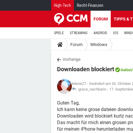
High-Tech
Recht-Finanzen
FORUM
TIPPS & 
SPIELE
STREAMING
ANDROID
IOS
WIND
Forum
Windows
Vorherige
Downloaden blockiert
Gelöst
lelene27
- Geändert am 26. Oktober 
grace_nachbarin -
17. Septembe
Guten Tag,
Ich kann keine grose dateien downl
Downloaden wird blockiert kurtz na
Das macht für mich einen grosen pro
für meinen iPhone herunterladen mu