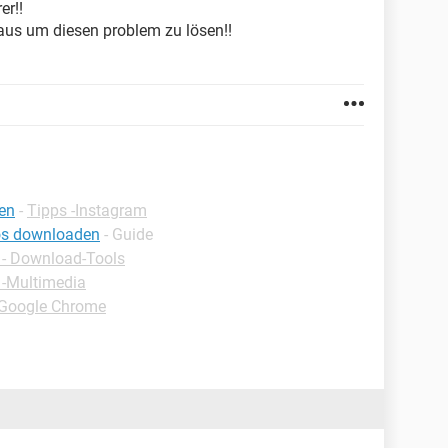
er!!
 aus um diesen problem zu lösen!!
den
-
Tipps -Instagram
os downloaden
- Guide
- Download-Tools
 -Multimedia
-Google Chrome