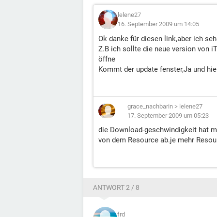
lelene27
16. September 2009 um 14:05
Ok danke für diesen link,aber ich sehe
Z.B ich sollte die neue version von 
öffne
Kommt der update fenster,Ja und hie
grace_nachbarin
>
lelene27
17. September 2009 um 05:23
die Download-geschwindigkeit hat mi
von dem Resource ab.je mehr Resourc
ANTWORT 2 / 8
frd