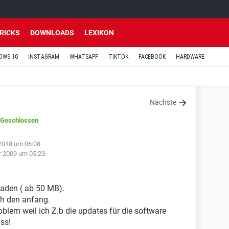
TRICKS
DOWNLOADS
LEXIKON
OWS 10
INSTAGRAM
WHATSAPP
TIKTOK
FACEBOOK
HARDWARE
Nächste
/Geschlossen
2018 um 06:08
r 2009 um 05:23
oaden ( ab 50 MB).
ch den anfang.
blem weil ich Z.b die updates für die software
ss!