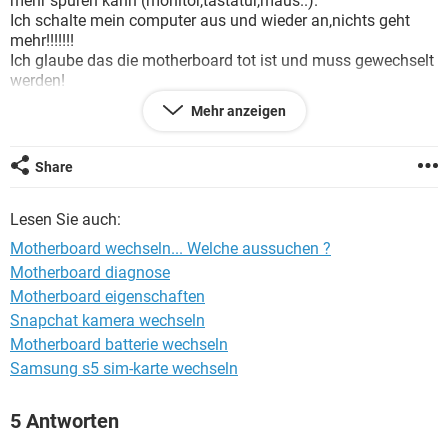
mehr spüren kann (monitor,tastatur,maus..).
FACEBOOK
HARDWARE
Ich schalte mein computer aus und wieder an,nichts geht
mehr!!!!!!!
Ich glaube das die motherboard tot ist und muss gewechselt
werden!
Meine motherboard ist ECS RS485M-M,ich habe die überall
Mehr anzeigen
gesucht aber ohne ervolg.
Ich wollte fragen ob es die noch gibt und wo?
Wenn nicht,gibt es was englisches?
Share
Lesen Sie auch:
Motherboard wechseln... Welche aussuchen ?
Motherboard diagnose
Motherboard eigenschaften
Snapchat kamera wechseln
Motherboard batterie wechseln
Samsung s5 sim-karte wechseln
5 Antworten