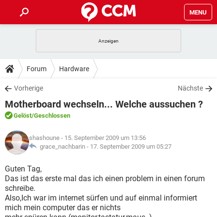
MENU
HOME
SPIELE
STREAMING
TIPPS & TRICKS
Forum
Hardware
ANDROID
IOS
SPIELE
STREAMING
DOWNLOADS
Vorherige
Nächste
WINDOWS 10
INSTAGRAM
ANDROID
IOS
Motherboard wechseln... Welche aussuchen ?
WHATSAPP
SPIELE
TIKTOK
STREAMING
FORUM
WINDOWS 10
INSTAGRAM
Gelöst
/Geschlossen
FACEBOOK
ANDROID
HARDWARE
IOS
WHATSAPP
SPIELE
TIKTOK
STREAMING
LEXIKON
WINDOWS 10
shashoune
- 15. September 2009 um 13:56
INSTAGRAM
FACEBOOK
ANDROID
HARDWARE
IOS
grace_nachbarin -
17. September 2009 um 05:27
WHATSAPP
SPIELE
TIKTOK
STREAMING
WINDOWS 10
INSTAGRAM
Guten Tag,
FACEBOOK
ANDROID
HARDWARE
IOS
Das ist das erste mal das ich einen problem in einen forum
WHATSAPP
TIKTOK
schreibe.
WINDOWS 10
INSTAGRAM
FACEBOOK
HARDWARE
Also,Ich war im internet sürfen und auf einmal informiert
WHATSAPP
TIKTOK
mich mein computer das er nichts