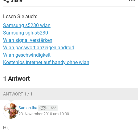
Share
FACEBOOK
HARDWARE
Lesen Sie auch:
Samsung s5230 wlan
Samsung sgh-s5230
Wlan signal verstärken
Wlan passwort anzeigen android
Wlan geschwindigkeit
Kostenlos internet auf handy ohne wlan
1 Antwort
ANTWORT 1 / 1
Saman.tha
1.583
23. November 2010 um 10:30
Hi,