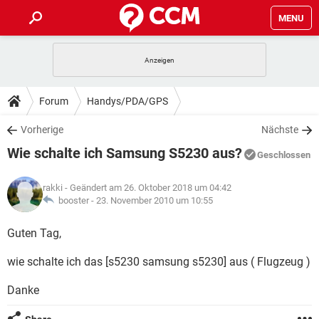
MENU
HOME
SPIELE
STREAMING
TIPPS & TRICKS
Forum
Handys/PDA/GPS
ANDROID
IOS
SPIELE
STREAMING
DOWNLOADS
Vorherige
Nächste
WINDOWS 10
INSTAGRAM
ANDROID
IOS
Wie schalte ich Samsung S5230 aus?
WHATSAPP
SPIELE
TIKTOK
STREAMING
Geschlossen
FORUM
WINDOWS 10
INSTAGRAM
FACEBOOK
ANDROID
HARDWARE
IOS
rakki
- Geändert am 26. Oktober 2018 um 04:42
WHATSAPP
SPIELE
TIKTOK
STREAMING
LEXIKON
booster -
23. November 2010 um 10:55
WINDOWS 10
INSTAGRAM
FACEBOOK
ANDROID
HARDWARE
IOS
WHATSAPP
SPIELE
TIKTOK
STREAMING
Guten Tag,
WINDOWS 10
INSTAGRAM
FACEBOOK
ANDROID
HARDWARE
IOS
wie schalte ich das [s5230 samsung s5230] aus ( Flugzeug )
WHATSAPP
TIKTOK
WINDOWS 10
INSTAGRAM
FACEBOOK
HARDWARE
Danke
WHATSAPP
TIKTOK