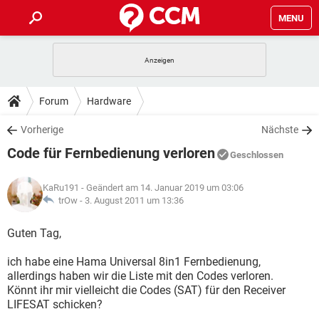
MENU
HOME
SPIELE
STREAMING
TIPPS & TRICKS
Forum
Hardware
ANDROID
IOS
SPIELE
STREAMING
DOWNLOADS
Vorherige
Nächste
WINDOWS 10
INSTAGRAM
ANDROID
IOS
Code für Fernbedienung verloren
WHATSAPP
SPIELE
TIKTOK
STREAMING
Geschlossen
FORUM
WINDOWS 10
INSTAGRAM
FACEBOOK
ANDROID
HARDWARE
IOS
KaRu191
- Geändert am 14. Januar 2019 um 03:06
WHATSAPP
SPIELE
TIKTOK
STREAMING
LEXIKON
trOw -
3. August 2011 um 13:36
WINDOWS 10
INSTAGRAM
FACEBOOK
ANDROID
HARDWARE
IOS
WHATSAPP
SPIELE
TIKTOK
STREAMING
Guten Tag,
WINDOWS 10
INSTAGRAM
FACEBOOK
ANDROID
HARDWARE
IOS
ich habe eine Hama Universal 8in1 Fernbedienung,
WHATSAPP
TIKTOK
allerdings haben wir die Liste mit den Codes verloren.
WINDOWS 10
INSTAGRAM
FACEBOOK
HARDWARE
Könnt ihr mir vielleicht die Codes (SAT) für den Receiver
WHATSAPP
TIKTOK
LIFESAT schicken?