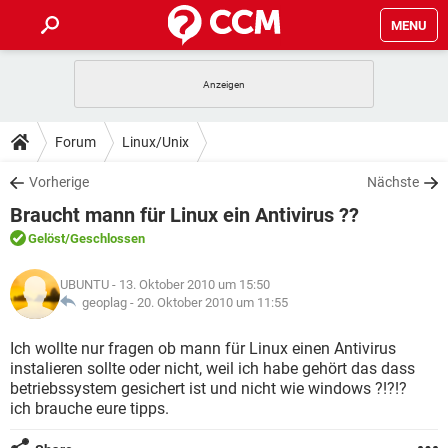
MENU
HOME
SPIELE
STREAMING
TIPPS & TRICKS
Forum
Linux/Unix
ANDROID
IOS
SPIELE
STREAMING
DOWNLOADS
Vorherige
Nächste
WINDOWS 10
INSTAGRAM
ANDROID
IOS
Braucht mann für Linux ein Antivirus ??
WHATSAPP
SPIELE
TIKTOK
STREAMING
FORUM
WINDOWS 10
INSTAGRAM
Gelöst
/Geschlossen
FACEBOOK
ANDROID
HARDWARE
IOS
WHATSAPP
SPIELE
TIKTOK
STREAMING
LEXIKON
WINDOWS 10
UBUNTU
- 13. Oktober 2010 um 15:50
INSTAGRAM
FACEBOOK
ANDROID
HARDWARE
IOS
geoplag -
20. Oktober 2010 um 11:55
WHATSAPP
SPIELE
TIKTOK
STREAMING
WINDOWS 10
INSTAGRAM
Ich wollte nur fragen ob mann für Linux einen Antivirus
FACEBOOK
ANDROID
HARDWARE
IOS
instalieren sollte oder nicht, weil ich habe gehört das dass
WHATSAPP
TIKTOK
betriebssystem gesichert ist und nicht wie windows ?!?!?
WINDOWS 10
INSTAGRAM
FACEBOOK
HARDWARE
ich brauche eure tipps.
WHATSAPP
TIKTOK