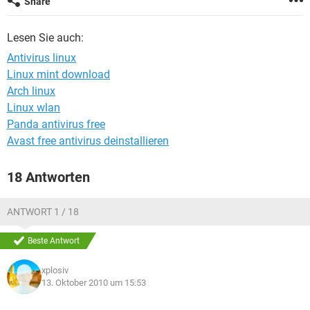
Share
FACEBOOK
HARDWARE
Lesen Sie auch:
Antivirus linux
Linux mint download
Arch linux
Linux wlan
Panda antivirus free
Avast free antivirus deinstallieren
18 Antworten
ANTWORT 1 / 18
Beste Antwort
xplosiv
13. Oktober 2010 um 15:53