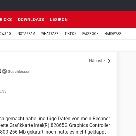
TRICKS
DOWNLOADS
LEXIKON
OWS 10
INSTAGRAM
WHATSAPP
TIKTOK
FACEBOOK
HARDWARE
Nächste
t
Geschlossen
6:33
s ich gemacht habe und füge Daten von mein Rechner
ierte Grafikkarte Intel(R) 82865G Graphics Controller
800 256 Mb gekauft, noch hatte es nicht geklappt