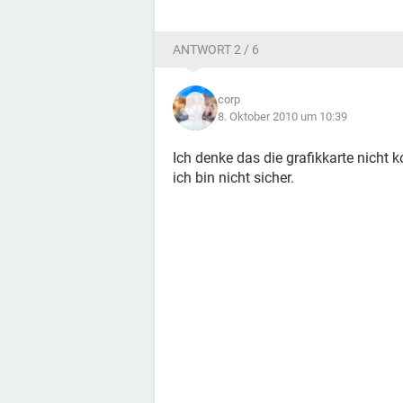
Eingabegeräte:
ANTWORT 2 / 6
Tastatur HID-Tastatur
Tastatur Standardtastatur (101/102
Maus HID-konforme Maus
corp
8. Oktober 2010 um 10:39
Netzwerk:
Netzwerkkarte Intel(R) PRO/1000 CT
Ich denke das die grafikkarte nicht 
ich bin nicht sicher.