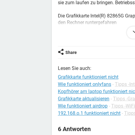
sie zum laufen zu bringen. Betriebs
Die Grafikkarte Intel(R) 82865G Grap
den Rechner runtergefahren
Die Grafikkarte Radeon eingesetzt 
den Rechner neu gestartet
er ist hochgelaufen (Hochlaufton OK
Keine Anzeige , Bildschirm ist schwa
Share
lese alle Tips im Internet, bin euch 
Lesen Sie auch:
CPU Typ Intel Celeron D 330, 2666 
Grafikkarte funktioniert nicht
Motherboard Name FUJITSU SIEM
Wie funktioniert onlyfans
-
Tipps -In
Motherboard Chipsatz Intel Springd
Kopfhörer am laptop funktioniert nic
Arbeitsspeicher 2038 MB (PC3200
Grafikkarte aktualisieren
-
Tipps -Gra
BIOS Typ Phoenix (10/11/04)
Wie funktioniert airdrop
-
Tipps -WiFi
Anschlüsse (COM und LPT) Kommun
192.168.o.1 funktioniert nicht
-
Tipp
Anschlüsse (COM und LPT) Kommun
Anschlüsse (COM und LPT) ECP-Dru
6 Antworten