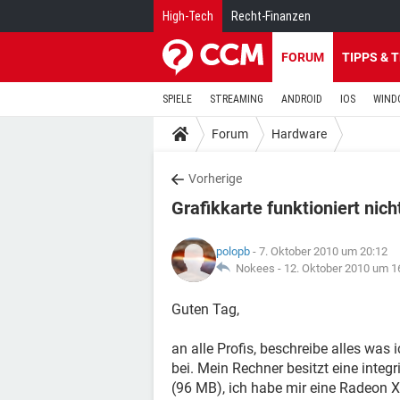
High-Tech
Recht-Finanzen
FORUM
TIPPS & 
SPIELE
STREAMING
ANDROID
IOS
WIND
Forum
Hardware
Vorherige
Grafikkarte funktioniert nich
polopb
- 7. Oktober 2010 um 20:12
Nokees -
12. Oktober 2010 um 1
Guten Tag,
an alle Profis, beschreibe alles wa
bei. Mein Rechner besitzt eine integr
(96 MB), ich habe mir eine Radeon X