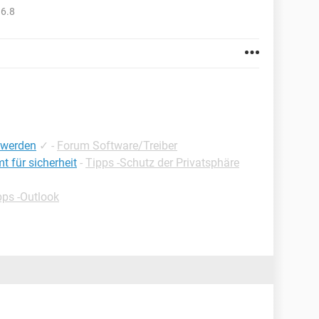
.6.8
 werden
✓
-
Forum Software/Treiber
 für sicherheit
-
Tipps -Schutz der Privatsphäre
pps -Outlook