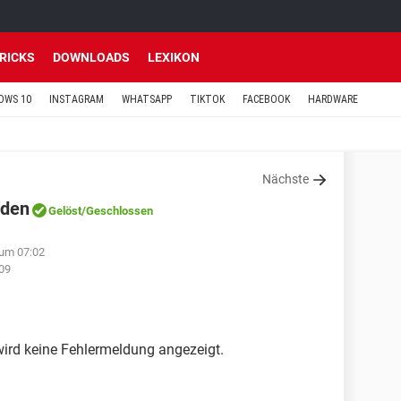
TRICKS
DOWNLOADS
LEXIKON
OWS 10
INSTAGRAM
WHATSAPP
TIKTOK
FACEBOOK
HARDWARE
Nächste
rden
Gelöst
/Geschlossen
 um 07:02
09
wird keine Fehlermeldung angezeigt.