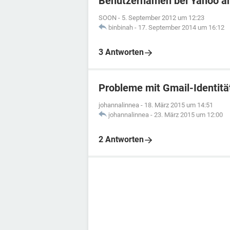
Benutzernamen bei Yahoo ä
SOON
-
5. September 2012 um 12:23
binbinah
-
17. September 2014 um 16:12
3 Antworten
Probleme mit Gmail-Identitä
johannalinnea
-
18. März 2015 um 14:51
johannalinnea
-
23. März 2015 um 12:00
2 Antworten