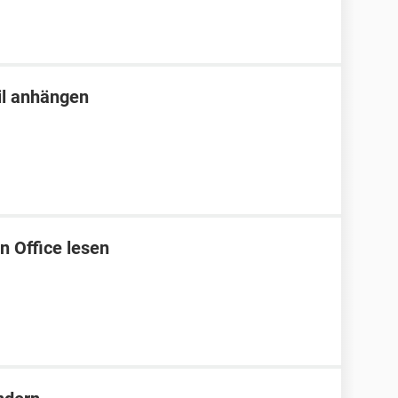
il anhängen
in Office lesen
1