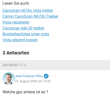
FACEBOOK
HARDWARE
Lesen Sie auch:
Canoscan n676u vista treiber
Canon CanoScan N670U Treiber
Vista reparieren
Canoscan lide 20 treiber
Bootreihenfolge unter vista
Vista erkennt kopien
3 Antworten
ANTWORT 1 / 3
Jean-François Pillou
18. August 2009 um 14:42
Welche gps antene ist es ?