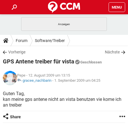
MENU
HOME
SPIELE
STREAMING
TIPPS & TRICKS
Forum
Software/Treiber
ANDROID
IOS
SPIELE
STREAMING
DOWNLOADS
Vorherige
Nächste
WINDOWS 10
INSTAGRAM
ANDROID
IOS
GPS Antene treiber für vista
WHATSAPP
SPIELE
TIKTOK
STREAMING
Geschlossen
FORUM
WINDOWS 10
INSTAGRAM
FACEBOOK
ANDROID
HARDWARE
IOS
Pepe
- 12. August 2009 um 13:15
WHATSAPP
SPIELE
TIKTOK
STREAMING
LEXIKON
gracee_nachbarin
-
1. September 2009 um 04:25
WINDOWS 10
INSTAGRAM
FACEBOOK
ANDROID
HARDWARE
IOS
WHATSAPP
SPIELE
TIKTOK
STREAMING
Guten Tag,
WINDOWS 10
INSTAGRAM
kan meine gps antene nicht an vista benutzen vie kome ich
FACEBOOK
ANDROID
HARDWARE
IOS
an treiber
WHATSAPP
TIKTOK
WINDOWS 10
INSTAGRAM
FACEBOOK
HARDWARE
Share
WHATSAPP
TIKTOK