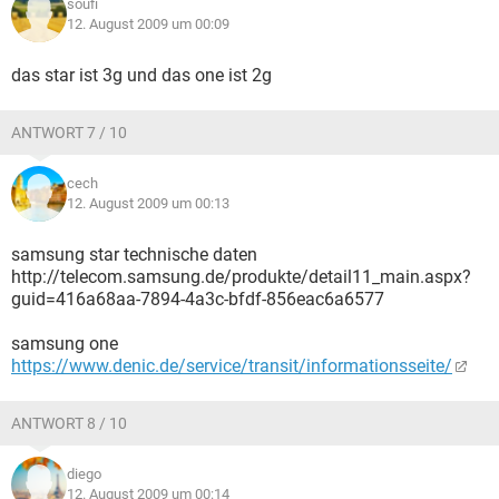
soufi
12. August 2009 um 00:09
das star ist 3g und das one ist 2g
ANTWORT 7 / 10
cech
12. August 2009 um 00:13
samsung star technische daten
http://telecom.samsung.de/produkte/detail11_main.aspx?
guid=416a68aa-7894-4a3c-bfdf-856eac6a6577
samsung one
https://www.denic.de/service/transit/informationsseite/
ANTWORT 8 / 10
diego
12. August 2009 um 00:14