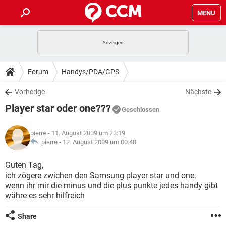
MENU
HOME
SPIELE
STREAMING
TIPPS & TRICKS
Forum
Handys/PDA/GPS
ANDROID
IOS
SPIELE
STREAMING
DOWNLOADS
Vorherige
Nächste
WINDOWS 10
INSTAGRAM
ANDROID
IOS
Player star oder one???
WHATSAPP
SPIELE
TIKTOK
STREAMING
Geschlossen
FORUM
WINDOWS 10
INSTAGRAM
FACEBOOK
ANDROID
HARDWARE
IOS
pierre
- 11. August 2009 um 23:19
WHATSAPP
SPIELE
TIKTOK
STREAMING
LEXIKON
pierre -
12. August 2009 um 00:48
WINDOWS 10
INSTAGRAM
FACEBOOK
ANDROID
HARDWARE
IOS
WHATSAPP
SPIELE
TIKTOK
STREAMING
Guten Tag,
WINDOWS 10
INSTAGRAM
ich zögere zwichen den Samsung player star und one.
FACEBOOK
ANDROID
HARDWARE
IOS
wenn ihr mir die minus und die plus punkte jedes handy gibt
WHATSAPP
TIKTOK
währe es sehr hilfreich
WINDOWS 10
INSTAGRAM
FACEBOOK
HARDWARE
WHATSAPP
TIKTOK
Share