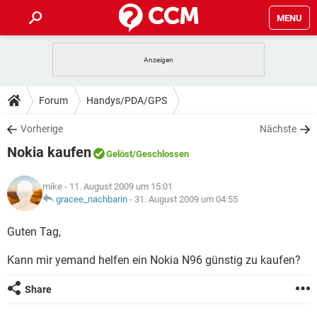
MENU
HOME
SPIELE
STREAMING
TIPPS & TRICKS
Forum
Handys/PDA/GPS
ANDROID
IOS
SPIELE
STREAMING
DOWNLOADS
Vorherige
Nächste
WINDOWS 10
INSTAGRAM
ANDROID
IOS
Nokia kaufen
WHATSAPP
SPIELE
TIKTOK
STREAMING
Gelöst
/Geschlossen
FORUM
WINDOWS 10
INSTAGRAM
FACEBOOK
ANDROID
HARDWARE
IOS
mike
- 11. August 2009 um 15:01
WHATSAPP
SPIELE
TIKTOK
STREAMING
LEXIKON
gracee_nachbarin
-
31. August 2009 um 04:55
WINDOWS 10
INSTAGRAM
FACEBOOK
ANDROID
HARDWARE
IOS
WHATSAPP
SPIELE
TIKTOK
STREAMING
Guten Tag,
WINDOWS 10
INSTAGRAM
FACEBOOK
ANDROID
HARDWARE
IOS
Kann mir yemand helfen ein Nokia N96 günstig zu kaufen?
WHATSAPP
TIKTOK
WINDOWS 10
INSTAGRAM
FACEBOOK
HARDWARE
Share
WHATSAPP
TIKTOK