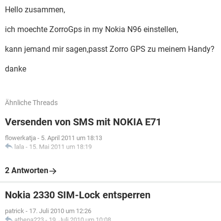
Hello zusammen,
ich moechte ZorroGps in my Nokia N96 einstellen,
kann jemand mir sagen,passt Zorro GPS zu meinem Handy?
danke
Ähnliche Threads
Versenden von SMS mit NOKIA E71
flowerkatja
-
5. April 2011 um 18:13
lala
-
15. Mai 2011 um 18:19
2 Antworten
Nokia 2330 SIM-Lock entsperren
patrick
-
17. Juli 2010 um 12:26
athena223
-
19. Juli 2010 um 10:08