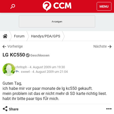
MENU
HOME
SPIELE
STREAMING
TIPPS & TRICKS
Forum
Handys/PDA/GPS
ANDROID
IOS
SPIELE
STREAMING
DOWNLOADS
Vorherige
Nächste
WINDOWS 10
INSTAGRAM
ANDROID
IOS
LG KC550
WHATSAPP
SPIELE
TIKTOK
STREAMING
Geschlossen
FORUM
WINDOWS 10
INSTAGRAM
FACEBOOK
ANDROID
HARDWARE
IOS
chritoph
- 4. August 2009 um 19:30
WHATSAPP
SPIELE
TIKTOK
STREAMING
LEXIKON
sweet -
4. August 2009 um 21:04
WINDOWS 10
INSTAGRAM
FACEBOOK
ANDROID
HARDWARE
IOS
WHATSAPP
SPIELE
TIKTOK
STREAMING
Guten Tag,
WINDOWS 10
INSTAGRAM
ich habe mir vor paar monate de lg kc550 gekauft.
FACEBOOK
ANDROID
HARDWARE
IOS
mein problem ist das er nicht mehr di SD karte richtig liest.
WHATSAPP
TIKTOK
habt ihr bitte paar tips fÜr mich.
WINDOWS 10
INSTAGRAM
FACEBOOK
HARDWARE
WHATSAPP
TIKTOK
Share