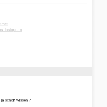
ernet
ps -Instagram
 ja schon wissen ?