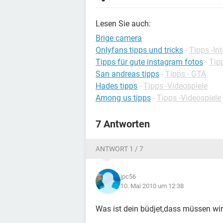
Lesen Sie auch:
Brige camera
Onlyfans tipps und tricks
-
Tipps -Int
Tipps für gute instagram fotos
-
Tip
San andreas tipps
-
Tipps - GTA
Hades tipps
-
Tipps -Videospiele
Among us tipps
-
Tipps -Videospiele
7 Antworten
ANTWORT 1 / 7
jpc56
10. Mai 2010 um 12:38
Was ist dein büdjet,dass müssen wir