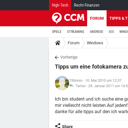
High-Tech
Recht-Finanzen
FORUM
TIPPS & 
SPIELE
STREAMING
ANDROID
IOS
WIND
Forum
Windows
Vorherige
Tipps um eine fotokamera zu
Tititonio
- 10. Mai 2010 um 12:37
Tamsi -
29. Januar 2011 um 14:5
Ich bin student und ich suche eine g
mir vielleicht nicht leisten.Auf jeden
danke für alle tipps auf den ich war
Share