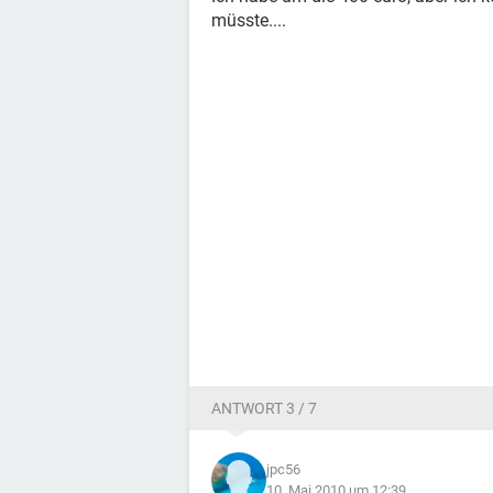
müsste....
ANTWORT 3 / 7
jpc56
10. Mai 2010 um 12:39