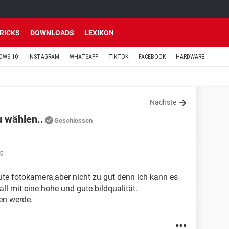
TRICKS
DOWNLOADS
LEXIKON
OWS 10
INSTAGRAM
WHATSAPP
TIKTOK
FACEBOOK
HARDWARE
Nächste
 wählen..
Geschlossen
5
ute fotokamera,aber nicht zu gut denn ich kann es
fall mit eine hohe und gute bildqualität.
ten werde.